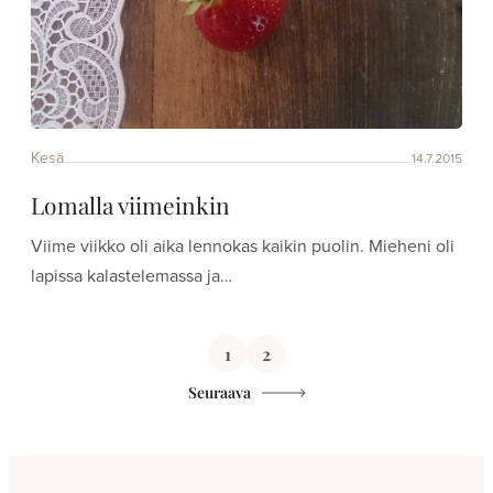
Kesä
14.7.2015
Lomalla viimeinkin
Viime viikko oli aika lennokas kaikin puolin. Mieheni oli
lapissa kalastelemassa ja…
Artikkelien
1
2
sivutus
Seuraava