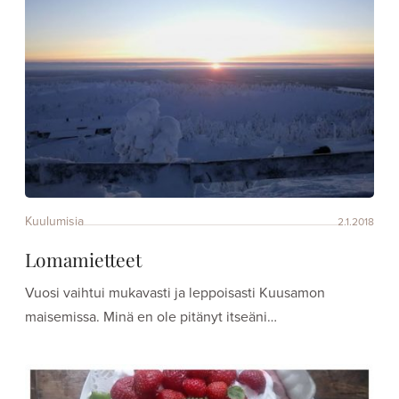
Kuulumisia
2.1.2018
Lomamietteet
Vuosi vaihtui mukavasti ja leppoisasti Kuusamon
maisemissa. Minä en ole pitänyt itseäni…