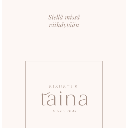
Siellä missä
viihdytään