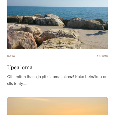
Kesä
1.8.2016
Upea loma!
Oih, miten ihana ja pitkä loma takana! Koko heinäkuu on
siis tehty,…