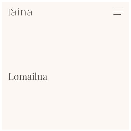
Siirry
SisustusTaina
suoraan
Kokenut
sisältöön
sisustussuunnittelija
Jyväskylässä
Lomailua