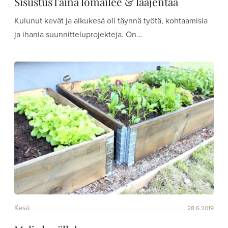
SisustusTaina lomailee & laajentaa
Kulunut kevät ja alkukesä oli täynnä työtä, kohtaamisia
ja ihania suunnitteluprojekteja. On…
Kesä
28.6.2019