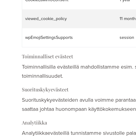
viewed_cookie_policy
11 month
wpEmojiSettingsSupports
session
Toiminnalliset evästeet
Toiminnallisilla evästeillä mahdollistamme esim
toiminnallisuudet.
Suorituskykyevästeet
Suorituskykyevästeiden avulla voimme parantaa 
saattaa johtaa huonompaan käyttökokemukseen s
Analytiikka
Analytiikkaevästeillä tunnistamme sivustolle pa