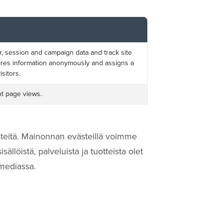
or, session and campaign data and track site
stores information anonymously and assigns a
sitors.
nt page views.
teitä. Mainonnan evästeillä voimme
sällöistä, palveluista ja tuotteista olet
 mediassa.