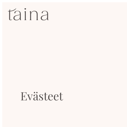
Siirry
SisustusTaina
suoraan
sisältöön
Kokenut
sisustussuunnittelija
Jyväskylässä
Evästeet