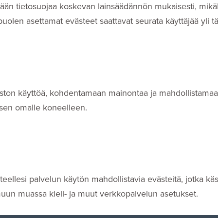
ttäjään tietosuojaa koskevan lainsäädännön mukaisesti, mikäli
en asettamat evästeet saattavat seurata käyttäjää yli tä
ston käyttöä, kohdentamaan mainontaa ja mahdollistamaan t
sen omalle koneelleen.
teellesi palvelun käytön mahdollistavia evästeitä, jotka kä
at muun muassa kieli- ja muut verkkopalvelun asetukset.