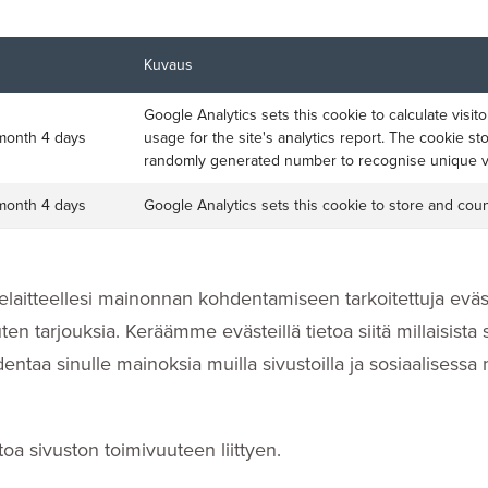
Kuvaus
Google Analytics sets this cookie to calculate visit
 month 4 days
usage for the site's analytics report. The cookie 
randomly generated number to recognise unique vi
 month 4 days
Google Analytics sets this cookie to store and cou
aitteellesi mainonnan kohdentamiseen tarkoitettuja eväs
ten tarjouksia. Keräämme evästeillä tietoa siitä millaisista si
taa sinulle mainoksia muilla sivustoilla ja sosiaalisessa
toa sivuston toimivuuteen liittyen.