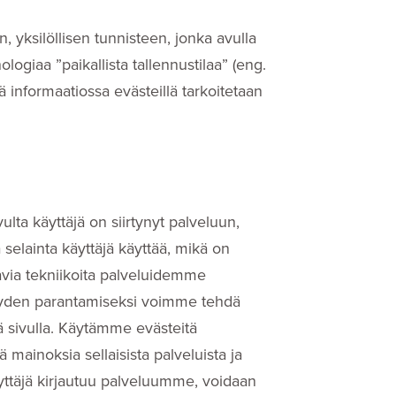
n, yksilöllisen tunnisteen, jonka avulla
ogiaa ”paikallista tallennustilaa” (eng.
 informaatiossa evästeillä tarkoitetaan
ulta käyttäjä on siirtynyt palveluun,
 selainta käyttäjä käyttää, mikä on
avia tekniikoita palveluidemme
yyden parantamiseksi voimme tehdä
llä sivulla. Käytämme evästeitä
ainoksia sellaisista palveluista ja
äyttäjä kirjautuu palveluumme, voidaan