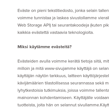
Eväste on pieni tekstitiedosto, jonka selain talle
voimme tunnistaa ja laskea sivustollamme vierail
Web Storage API) tai seurantakoodeja (kuten piks
kaikkia evästettä vastaavia teknologioita.
Miksi käytämme evästeitä?
Evästeiden avulla voimme kerätä tietoja siitä, mit
milloin ja mitä www-sivujamme käyttäjä on selannu
käyttäjän näytön tarkkuus, laitteen käyttöjärjes
kävijämäärien tilastollisessa seurannassa sek
lyhytkestoisia tutkimuksia, joissa voimme tallenta
mainonnan kohdentamiseen. Käyttäjälle voidaan 
tuotteista, joita hän on selannut sivullamme.Käy