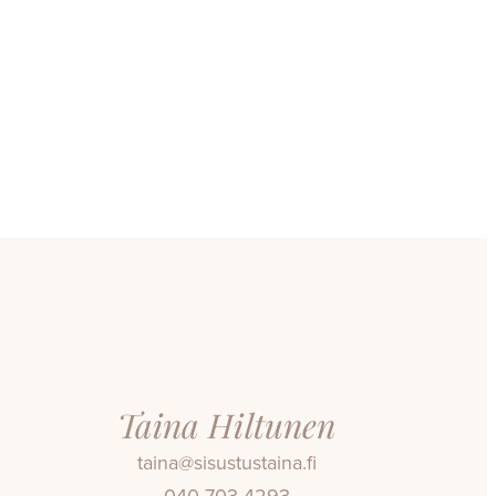
Taina Hiltunen
taina@sisustustaina.fi
040 703 4293