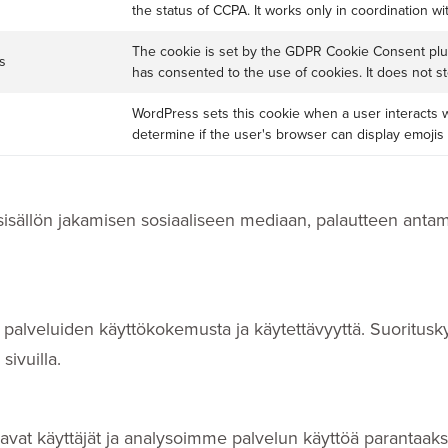
the status of CCPA. It works only in coordination wi
The cookie is set by the GDPR Cookie Consent plug
s
has consented to the use of cookies. It does not s
WordPress sets this cookie when a user interacts w
determine if the user's browser can display emojis 
. sisällön jakamisen sosiaaliseen mediaan, palautteen anta
palveluiden käyttökokemusta ja käytettävyyttä. Suoritus
ivuilla.
laavat käyttäjät ja analysoimme palvelun käyttöä paranta