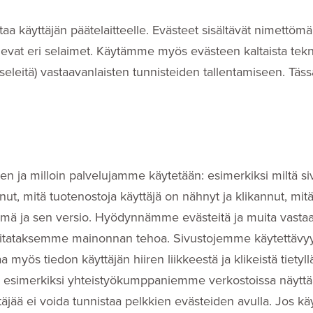
ntaa käyttäjän päätelaitteelle. Evästeet sisältävät nimettömä
evat eri selaimet. Käytämme myös evästeen kaltaista teknol
eleitä) vastaavanlaisten tunnisteiden tallentamiseen. Tässä
en ja milloin palvelujamme käytetään: esimerkiksi miltä siv
t, mitä tuotenostoja käyttäjä on nähnyt ja klikannut, mitä
telmä ja sen versio. Hyödynnämme evästeitä ja muita vasta
ä mitataksemme mainonnan tehoa. Sivustojemme käytettäv
a myös tiedon käyttäjän hiiren liikkeestä ja klikeistä tiety
esimerkiksi yhteistyökumppaniemme verkostoissa näyttää m
ttäjää ei voida tunnistaa pelkkien evästeiden avulla. Jos k