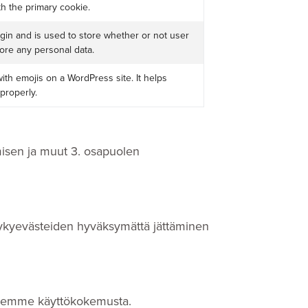
th the primary cookie.
in and is used to store whether or not user
tore any personal data.
ith emojis on a WordPress site. It helps
properly.
misen ja muut 3. osapuolen
kykyevästeiden hyväksymättä jättäminen
aksemme käyttökokemusta.