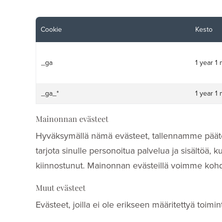
Cookie
Kesto
_ga
1 year 1
_ga_*
1 year 1
Mainonnan evästeet
Hyväksymällä nämä evästeet, tallennamme päätel
tarjota sinulle personoitua palvelua ja sisältöä, ku
kiinnostunut. Mainonnan evästeillä voimme kohden
Muut evästeet
Evästeet, joilla ei ole erikseen määritettyä toimin