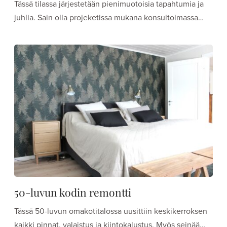
Tässä tilassa järjestetään pienimuotoisia tapahtumia ja
juhlia. Sain olla projeketissa mukana konsultoimassa…
50-luvun kodin remontti
Tässä 50-luvun omakotitalossa uusittiin keskikerroksen
kaikki pinnat, valaistus ja kiintokalustus. Myös seinää…