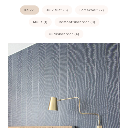
Kaikki
Julkitilat
(5)
Lomakodit
(2)
Muut
(1)
Remonttikohteet
(8)
Uudiskohteet
(4)