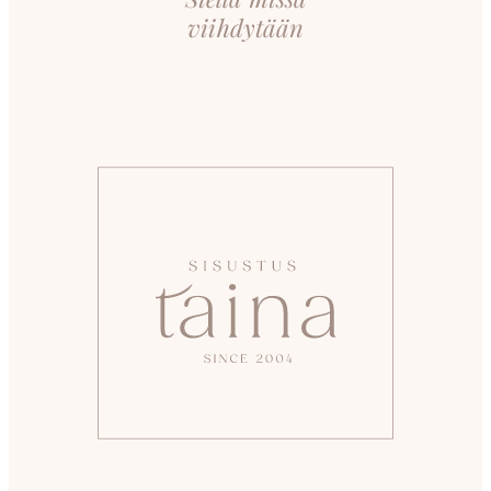
viihdytään