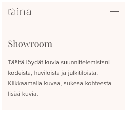
Siirry
SisustusTaina
suoraan
Kokenut
sisältöön
sisustussuunnittelija
Jyväskylässä
Showroom
Täältä löydät kuvia suunnittelemistani
kodeista, huviloista ja julkitiloista.
Klikkaamalla kuvaa, aukeaa kohteesta
lisää kuvia.