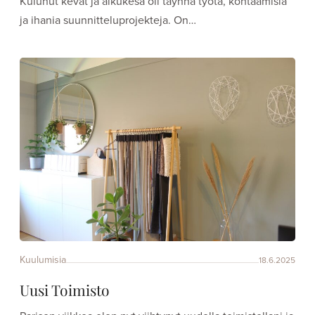
Kulunut kevät ja alkukesä oli täynnä työtä, kohtaamisia
ja ihania suunnitteluprojekteja. On…
Kuulumisia
18.6.2025
Uusi Toimisto