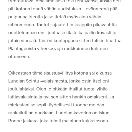
Rentouttava loma ilmeisesti teki tehtävänsä, koska heti
piti kotona tehdä vähän uudistuksia. Levänneenä pää
pulppuaa ideoita ja se tietää myös aina vähän
rahanmenoa. Tontut sujautettiin kaappiin pikavauhtia
odottelemaan ensi joulua ja tilalle kaipailin kovasti jo
jotain vihreää. Tänä viikonloppuna sitten tulikin haettua
Plantagenista viherkasveja ruukkuineen kahteen
otteeseen.
Oikeastaan tämä sisustusvillitys kotona sai alkunsa
Lundian Soihtu -valaisimesta, jonka ostin itselleni
joululahjaksi. Olen jo pitkään ihaillut tuota jylhää
lattiavalaisinta ja nyt sen sitten hankin omakseni. Ja
mielestäni se sopii täydellisesti tuonne meidän
ruokailutilan nurkkaan. Lundian kaverina on Iskun
Roope jakkara, joka toimii mainiona kukkatasona.