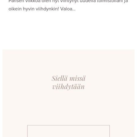
Parisen viikkoa olen nyt viihtynyt uudella toimistollani ja
oikein hyvin viihdynkin! Valoa…
Siellä missä
viihdytään