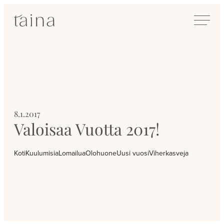
Siirry
SisustusTaina
suoraan
Kokenut
sisältöön
sisustussuunnittelija
Jyväskylässä
8.1.2017
Valoisaa Vuotta 2017!
Koti
Kuulumisia
Lomailua
Olohuone
Uusi vuosi
Viherkasveja