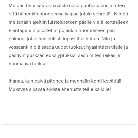
Meidän teini seurasi sivusta näitä puuhailujani ja totesi,
että hänenkin huoneensa kaipaa jotain vehreää.. Niinpä
me tänään ajeltiin luisteluretken päälle vielä kertaalleen
Plantageniin ja ostetiin pojankin huoneeseen pari
palmua, jotka hän auliisti lupasi itse hoitaa. Niin ja
vessaankin piti saada uudet tuoksut hyasinttien tilalle ja
päädyin puskaan eukalyptuksia, aaah miten raikas ja
huumaava tuoksu!
Ihanaa, kun päivä pitenee ja mennään kohti kevättä!!
Mukavaa alkavaa arkista aherrusta teille kaikille!