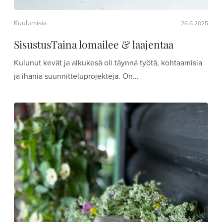
Kuulumisia
26.6.2025
SisustusTaina lomailee & laajentaa
Kulunut kevät ja alkukesä oli täynnä työtä, kohtaamisia
ja ihania suunnitteluprojekteja. On…