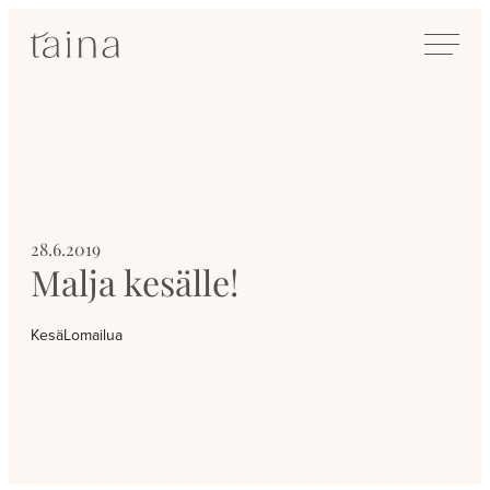
Siirry
SisustusTaina
suoraan
Kokenut
sisältöön
sisustussuunnittelija
Jyväskylässä
28.6.2019
Malja kesälle!
Kesä
Lomailua