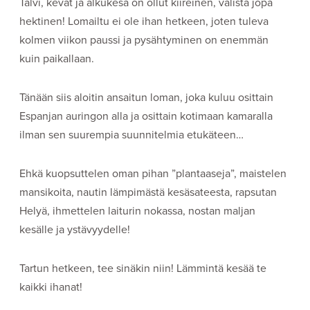
Talvi, kevät ja alkukesä on ollut kiireinen, välistä jopa
hektinen! Lomailtu ei ole ihan hetkeen, joten tuleva
kolmen viikon paussi ja pysähtyminen on enemmän
kuin paikallaan.
Tänään siis aloitin ansaitun loman, joka kuluu osittain
Espanjan auringon alla ja osittain kotimaan kamaralla
ilman sen suurempia suunnitelmia etukäteen…
Ehkä kuopsuttelen oman pihan ”plantaaseja”, maistelen
mansikoita, nautin lämpimästä kesäsateesta, rapsutan
Helyä, ihmettelen laiturin nokassa, nostan maljan
kesälle ja ystävyydelle!
Tartun hetkeen, tee sinäkin niin! Lämmintä kesää te
kaikki ihanat!