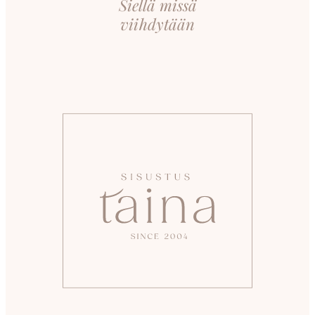
Siellä missä
viihdytään