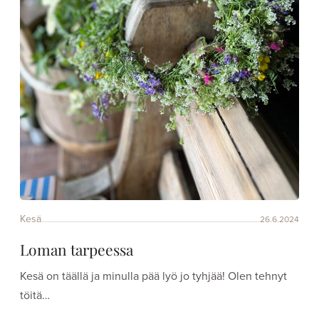
Kesä
26.6.2024
Loman tarpeessa
Kesä on täällä ja minulla pää lyö jo tyhjää! Olen tehnyt
töitä…