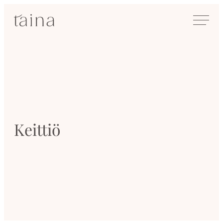
Siirry
SisustusTaina
suoraan
Kokenut
sisältöön
sisustussuunnittelija
Jyväskylässä
Keittiö