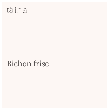
Siirry
SisustusTaina
suoraan
Kokenut
sisältöön
sisustussuunnittelija
Jyväskylässä
Bichon frise