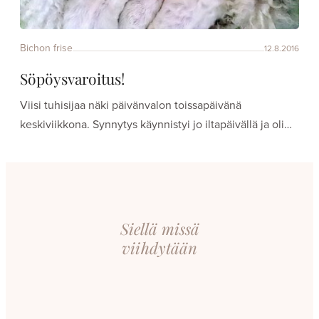
Bichon frise
12.8.2016
Söpöysvaroitus!
Viisi tuhisijaa näki päivänvalon toissapäivänä
keskiviikkona. Synnytys käynnistyi jo iltapäivällä ja oli…
Siellä missä
viihdytään