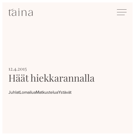
Siirry
SisustusTaina
suoraan
Kokenut
sisältöön
sisustussuunnittelija
Jyväskylässä
12.4.2015
Häät hiekkarannalla
Juhlat
Lomailua
Matkustelua
Ystävät