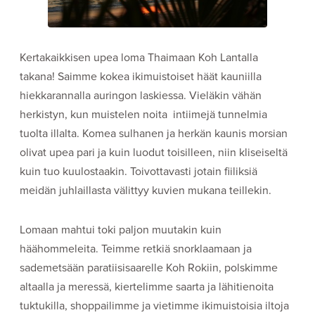
Kertakaikkisen upea loma Thaimaan Koh Lantalla
takana! Saimme kokea ikimuistoiset häät kauniilla
hiekkarannalla auringon laskiessa. Vieläkin vähän
herkistyn, kun muistelen noita intiimejä tunnelmia
tuolta illalta. Komea sulhanen ja herkän kaunis morsian
olivat upea pari ja kuin luodut toisilleen, niin kliseiseltä
kuin tuo kuulostaakin. Toivottavasti jotain fiiliksiä
meidän juhlaillasta välittyy kuvien mukana teillekin.
Lomaan mahtui toki paljon muutakin kuin
häähommeleita. Teimme retkiä snorklaamaan ja
sademetsään paratiisisaarelle Koh Rokiin, polskimme
altaalla ja meressä, kiertelimme saarta ja lähitienoita
tuktukilla, shoppailimme ja vietimme ikimuistoisia iltoja