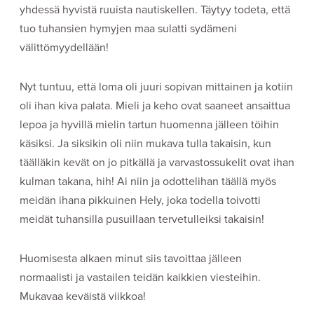
yhdessä hyvistä ruuista nautiskellen. Täytyy todeta, että
tuo tuhansien hymyjen maa sulatti sydämeni
välittömyydellään!
Nyt tuntuu, että loma oli juuri sopivan mittainen ja kotiin
oli ihan kiva palata. Mieli ja keho ovat saaneet ansaittua
lepoa ja hyvillä mielin tartun huomenna jälleen töihin
käsiksi. Ja siksikin oli niin mukava tulla takaisin, kun
täälläkin kevät on jo pitkällä ja varvastossukelit ovat ihan
kulman takana, hih! Ai niin ja odottelihan täällä myös
meidän ihana pikkuinen Hely, joka todella toivotti
meidät tuhansilla pusuillaan tervetulleiksi takaisin!
Huomisesta alkaen minut siis tavoittaa jälleen
normaalisti ja vastailen teidän kaikkien viesteihin.
Mukavaa keväistä viikkoa!