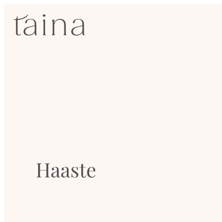
Siirry
SisustusTaina
suoraan
sisältöön
Kokenut
sisustussuunnittelija
Jyväskylässä
Haaste