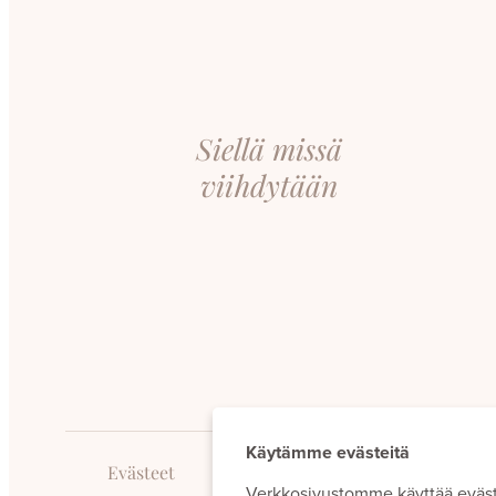
Siellä missä
viihdytään
Käytämme evästeitä
Evästeet
Verkkosivustomme käyttää eväs