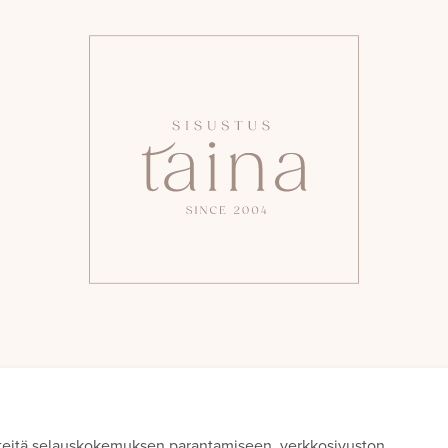
teitä selauskokemuksen parantamiseen, verkkosivuston