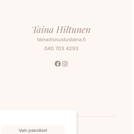
Taina Hiltunen
taina@sisustustaina.fi
040 703 4293
Facebook
Instagram
Vain pakolliset