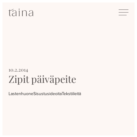
Siirry
SisustusTaina
suoraan
Kokenut
sisältöön
sisustussuunnittelija
Jyväskylässä
10.2.2014
Zipit päiväpeite
Lastenhuone
Sisustusideoita
Tekstiileitä