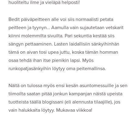
huoliteltu ilme ja vieläpä helposti!
Bedit päiväpeitteen alle voi siis normaalisti petata
peitteen ja tyynyn… Aamulla vain sujautetaan vetskarit
kiinni molemmilta sivuilta. Pari sekuntia kestää siis
sängyn pettaaminen. Lasten laidallisiin sänkyihinhän
tämä on aivan tosi upea juttu, koska tämän homman
osaa tehdä ihan itse pienikin lapsi. Myös
runkopatjasänkyihin löytyy oma peitemallinsa.
Näitä on tulossa myös ensi kesän asuntomessuille ja sen
tiimoilta saatan pitää jonkun kampanjan näistä upeista
tuotteista täällä blogissani (eli alennusta tilaajille), jos
vain halukkaita löytyy. Mukavaa viikkoa!