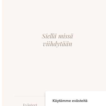
Siellä missä
viihdytään
Käytämme evästeitä
Evästeet