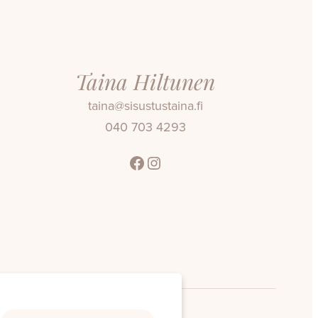
Taina Hiltunen
taina@sisustustaina.fi
040 703 4293
Facebook
Instagram