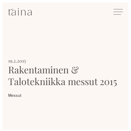
Siirry
SisustusTaina
suoraan
Kokenut
sisältöön
sisustussuunnittelija
Jyväskylässä
19.2.2015
Rakentaminen &
Talotekniikka messut 2015
Messut