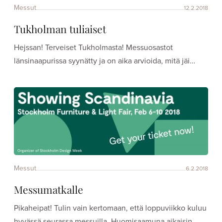
Messut
12.2.2018
Tukholman tuliaiset
Hejssan! Terveiset Tukholmasta! Messuosastot
länsinaapurissa syynätty ja on aika arvioida, mitä jäi…
Messut
6.2.2018
Messumatkalle
Pikaheipat! Tulin vain kertomaan, että loppuviikko kuluu
hyvässä seurassa messuilla. Huomisaamuna aikaisin…