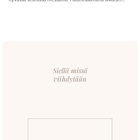
Siellä missä
viihdytään