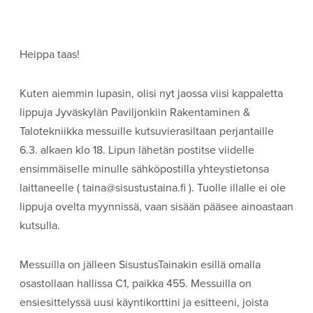
Heippa taas!
Kuten aiemmin lupasin, olisi nyt jaossa viisi kappaletta
lippuja Jyväskylän Paviljonkiin Rakentaminen &
Talotekniikka messuille kutsuvierasiltaan perjantaille
6.3. alkaen klo 18. Lipun lähetän postitse viidelle
ensimmäiselle minulle sähköpostilla yhteystietonsa
laittaneelle ( taina@sisustustaina.fi ). Tuolle illalle ei ole
lippuja ovelta myynnissä, vaan sisään pääsee ainoastaan
kutsulla.
Messuilla on jälleen SisustusTainakin esillä omalla
osastollaan hallissa C1, paikka 455. Messuilla on
ensiesittelyssä uusi käyntikorttini ja esitteeni, joista