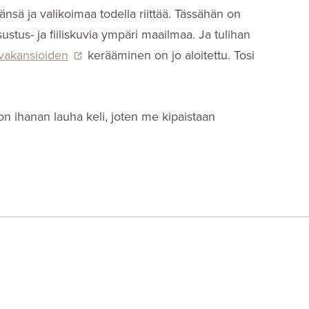
mänsä ja valikoimaa todella riittää. Tässähän on
stus- ja fiiliskuvia ympäri maailmaa. Ja tulihan
vakansioiden
kerääminen on jo aloitettu. Tosi
on ihanan lauha keli, joten me kipaistaan