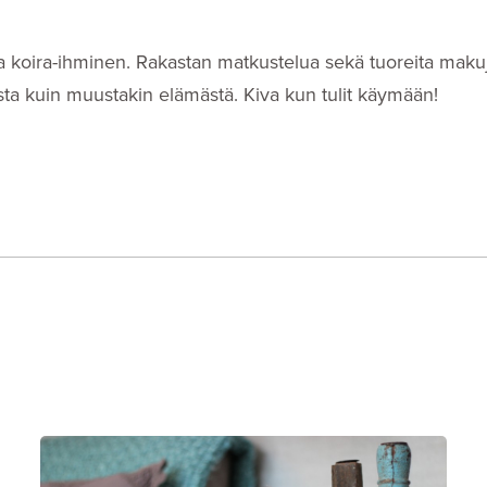
i- ja koira-ihminen. Rakastan matkustelua sekä tuoreita makuj
eista kuin muustakin elämästä. Kiva kun tulit käymään!