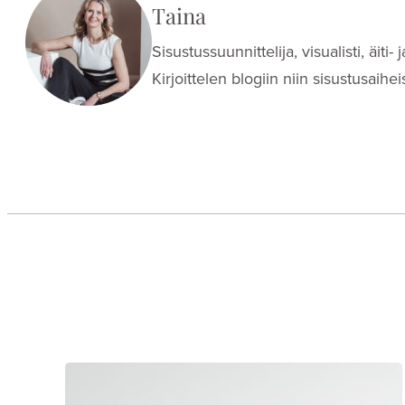
Taina
Sisustussuunnittelija, visualisti, äit
Kirjoittelen blogiin niin sisustusaih