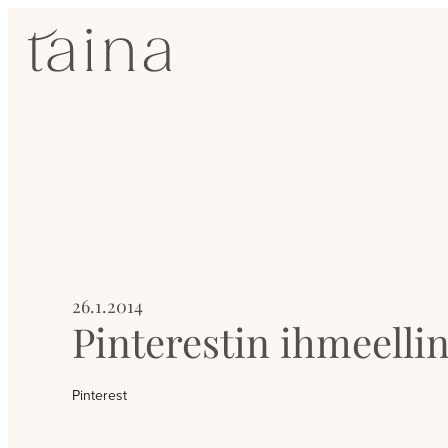
Siirry
SisustusTaina
suoraan
sisältöön
Kokenut
sisustussuunnittelija
Jyväskylässä
26.1.2014
Pinterestin ihmeell
Pinterest