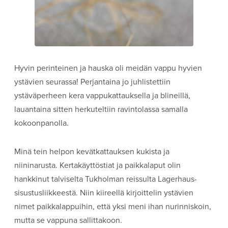
Hyvin perinteinen ja hauska oli meidän vappu hyvien
ystävien seurassa! Perjantaina jo juhlistettiin
ystäväperheen kera vappukattauksella ja blineillä,
lauantaina sitten herkuteltiin ravintolassa samalla
kokoonpanolla.
Minä tein helpon kevätkattauksen kukista ja
niininarusta. Kertakäyttöstiat ja paikkalaput olin
hankkinut talviselta Tukholman reissulta Lagerhaus-
sisustusliikkeestä. Niin kiireellä kirjoittelin ystävien
nimet paikkalappuihin, että yksi meni ihan nurinniskoin,
mutta se vappuna sallittakoon.