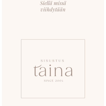
Siellä missä
viihdytään