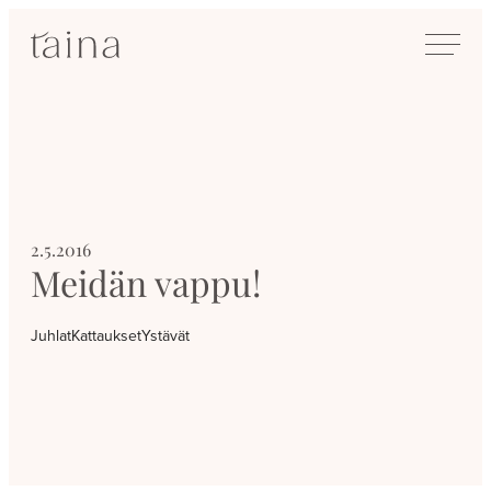
Siirry
SisustusTaina
suoraan
Kokenut
sisältöön
sisustussuunnittelija
Jyväskylässä
2.5.2016
Meidän vappu!
Juhlat
Kattaukset
Ystävät