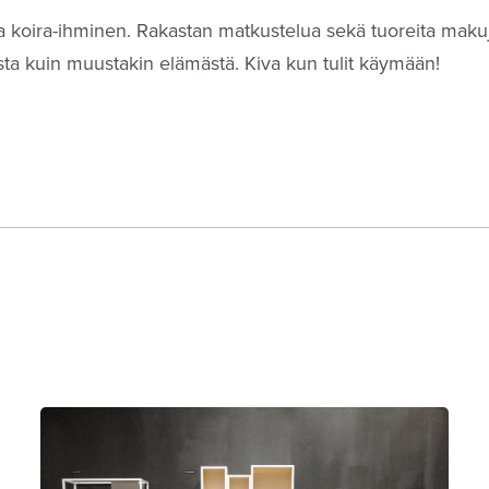
i- ja koira-ihminen. Rakastan matkustelua sekä tuoreita makuj
eista kuin muustakin elämästä. Kiva kun tulit käymään!