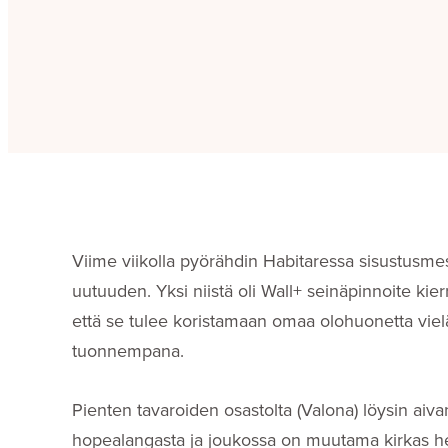
Viime viikolla pyörähdin Habitaressa sisustusme
uutuuden. Yksi niistä oli Wall+ seinäpinnoite kierr
että se tulee koristamaan omaa olohuonetta vielä
tuonnempana.
Pienten tavaroiden osastolta (Valona) löysin aiva
hopealangasta ja joukossa on muutama kirkas helm