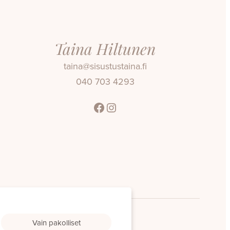
Taina Hiltunen
taina@sisustustaina.fi
040 703 4293
Facebook
Instagram
Vain pakolliset