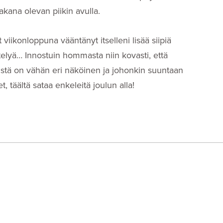
akana olevan piikin avulla.
 viikonloppuna vääntänyt itselleni lisää siipiä
telyä… Innostuin hommasta niin kovasti, että
istä on vähän eri näköinen ja johonkin suuntaan
t, täältä sataa enkeleitä joulun alla!