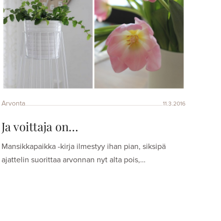
Arvonta
11.3.2016
Ja voittaja on…
Mansikkapaikka -kirja ilmestyy ihan pian, siksipä
ajattelin suorittaa arvonnan nyt alta pois,…