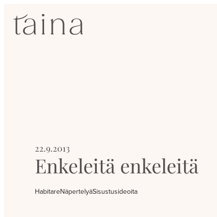
Siirry
SisustusTaina
suoraan
sisältöön
Kokenut
sisustussuunnittelija
Jyväskylässä
22.9.2013
Enkeleitä enkeleitä
Habitare
Näpertelyä
Sisustusideoita