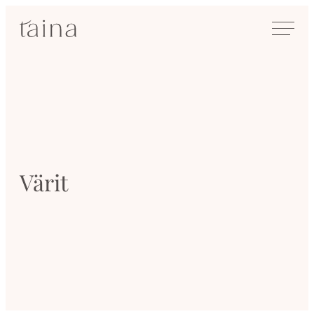
Siirry
SisustusTaina
suoraan
Kokenut
sisältöön
sisustussuunnittelija
Jyväskylässä
Värit