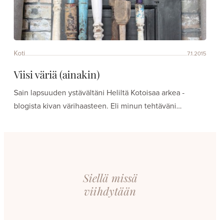
Koti
7.1.2015
Viisi väriä (ainakin)
Sain lapsuuden ystävältäni Heliltä Kotoisaa arkea -
blogista kivan värihaasteen. Eli minun tehtäväni…
Siellä missä
viihdytään