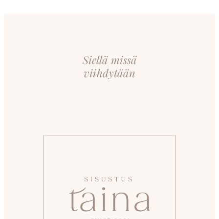
Siellä missä
viihdytään