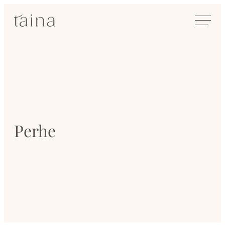
Siirry
SisustusTaina
suoraan
Kokenut
sisältöön
sisustussuunnittelija
Jyväskylässä
Perhe