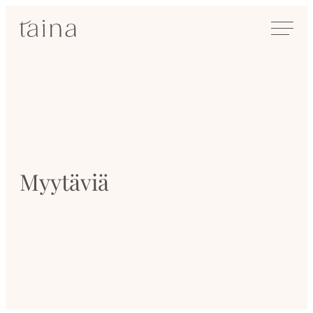
Siirry
SisustusTaina
suoraan
Kokenut
sisältöön
sisustussuunnittelija
Jyväskylässä
Myytäviä