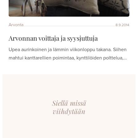
Arvonta
8.9.2014
Arvonnan voittaja ja syysjuttuja
Upea aurinkoinen ja lämmin viikonloppu takana. Siihen
mahtui kanttarellien poimintaa, kynttilöiden polttelua,…
Siellä missä
viihdytään