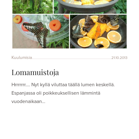
Kuulumisia
21.10.2013
Lomamuistoja
Hrrrrrrr…. Nyt kyllä viluttaa täällä lumen keskellä.
Espanjassa oli poikkeuksellisen lämmintä
vuodenaikaan…