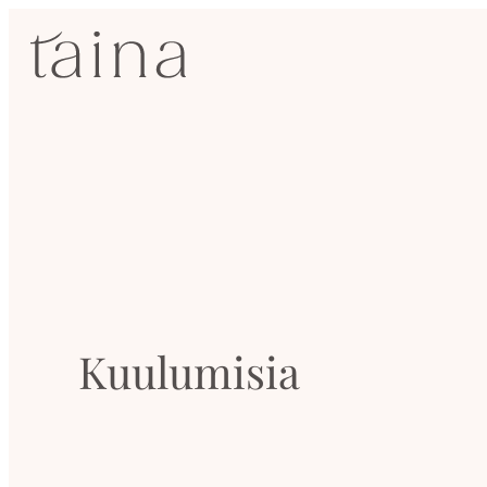
Siirry
SisustusTaina
suoraan
sisältöön
Kokenut
sisustussuunnittelija
Jyväskylässä
Kuulumisia