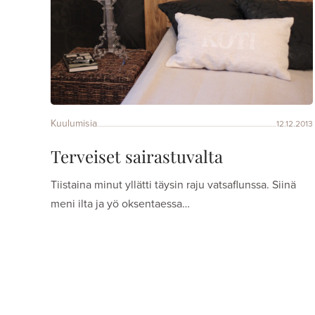
Kuulumisia
12.12.2013
Terveiset sairastuvalta
Tiistaina minut yllätti täysin raju vatsaflunssa. Siinä
meni ilta ja yö oksentaessa…