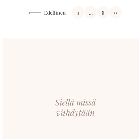
Artikkelien
Edellinen
1
…
8
9
sivutus
Siellä missä
viihdytään