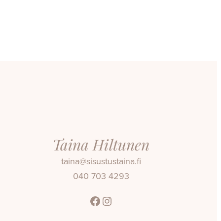
Taina Hiltunen
taina@sisustustaina.fi
040 703 4293
Facebook
Instagram