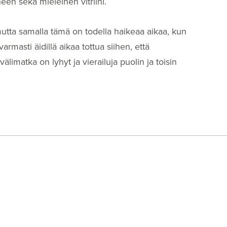
neen sekä mieleinen vitriini.
 mutta samalla tämä on todella haikeaa aikaa, kun
rmasti äidillä aikaa tottua siihen, että
limatka on lyhyt ja vierailuja puolin ja toisin