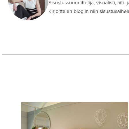
Sisustussuunnittelija, visualisti, äit
Kirjoittelen blogiin niin sisustusaih