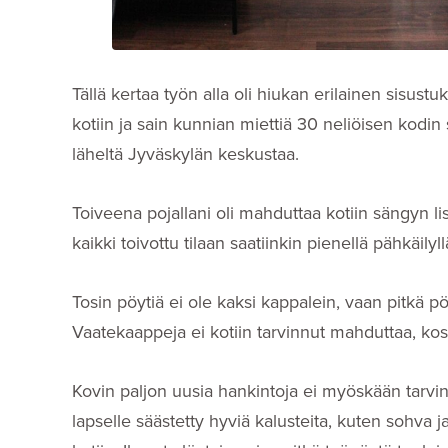
Tällä kertaa työn alla oli hiukan erilainen sis
kotiin ja sain kunnian miettiä 30 neliöisen kodin 
läheltä Jyväskylän keskustaa.
Toiveena pojallani oli mahduttaa kotiin sängyn lisä
kaikki toivottu tilaan saatiinkin pienellä pähkäil
Tosin pöytiä ei ole kaksi kappalein, vaan pitkä
Vaatekaappeja ei kotiin tarvinnut mahduttaa, kos
Kovin paljon uusia hankintoja ei myöskään tarvin
lapselle säästetty hyviä kalusteita, kuten sohva