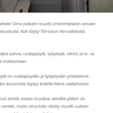
ustukohde! Oma poikani muutti ensimmäiseen omaan
sisustusta. Koti löytyi 50-luvun kerrostalosta
ksi sohva, ruokapöytä, työpöytä, vitriini ja tv. Ja
yllä mahtumaan.
 pöytä on ruokapöydän ja työpöydän yhdistelmä.
ka asunnosta löytyy todella tilava vaatehuone.
nut tehdä, koska muuttoa silmällä pitäen oli
 ja senkki, myös oma tuttu sänky muutti uuteen