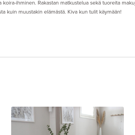
i- ja koira-ihminen. Rakastan matkustelua sekä tuoreita makuj
eista kuin muustakin elämästä. Kiva kun tulit käymään!