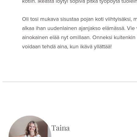
kotiin. Ikeasta löytyi sopiva pitkä työpöytä tuolei
Oli tosi mukava sisustaa pojan koti viihtyisäksi,
alkaa ihan uudenlainen ajanjakso elämässä. Vie va
ainokainen elää nyt omillaan. Onneksi kuitenkin vä
voidaan tehdä aina, kun ikävä yllättää!
Taina