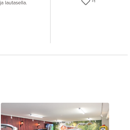
+1
a lautasella.