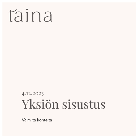
Siirry
SisustusTaina
suoraan
sisältöön
Kokenut
sisustussuunnittelija
Jyväskylässä
4.12.2023
Yksiön sisustus
Valmiita kohteita