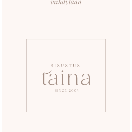
viihdytään