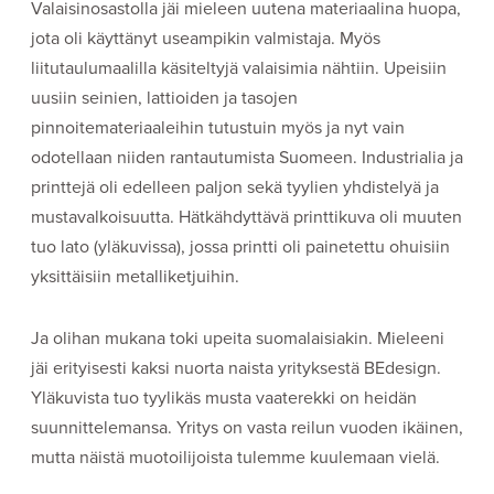
Valaisinosastolla jäi mieleen uutena materiaalina huopa,
jota oli käyttänyt useampikin valmistaja. Myös
liitutaulumaalilla käsiteltyjä valaisimia nähtiin. Upeisiin
uusiin seinien, lattioiden ja tasojen
pinnoitemateriaaleihin tutustuin myös ja nyt vain
odotellaan niiden rantautumista Suomeen. Industrialia ja
printtejä oli edelleen paljon sekä tyylien yhdistelyä ja
mustavalkoisuutta. Hätkähdyttävä printtikuva oli muuten
tuo lato (yläkuvissa), jossa printti oli painetettu ohuisiin
yksittäisiin metalliketjuihin.
Ja olihan mukana toki upeita suomalaisiakin. Mieleeni
jäi erityisesti kaksi nuorta naista yrityksestä BEdesign.
Yläkuvista tuo tyylikäs musta vaaterekki on heidän
suunnittelemansa. Yritys on vasta reilun vuoden ikäinen,
mutta näistä muotoilijoista tulemme kuulemaan vielä.