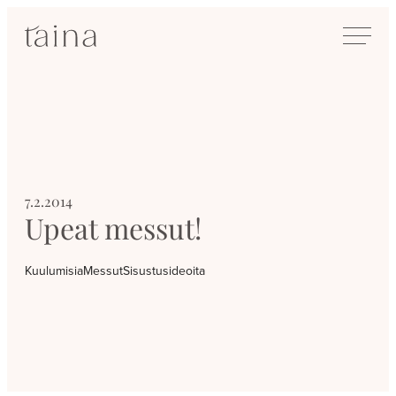
Siirry
SisustusTaina
suoraan
Kokenut
sisältöön
sisustussuunnittelija
Jyväskylässä
7.2.2014
Upeat messut!
Kuulumisia
Messut
Sisustusideoita