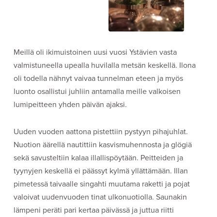
Meillä oli ikimuistoinen uusi vuosi Ystävien vasta
valmistuneella upealla huvilalla metsän keskellä. Ilona
oli todella nähnyt vaivaa tunnelman eteen ja myös
luonto osallistui juhliin antamalla meille valkoisen
lumipeitteen yhden päivän ajaksi.
Uuden vuoden aattona pistettiin pystyyn pihajuhlat.
Nuotion äärellä nautittiin kasvismuhennosta ja glögiä
sekä savusteltiin kalaa illallispöytään. Peitteiden ja
tyynyjen keskellä ei päässyt kylmä yllättämään. Illan
pimetessä taivaalle singahti muutama raketti ja pojat
valoivat uudenvuoden tinat ulkonuotiolla. Saunakin
lämpeni peräti pari kertaa päivässä ja juttua riitti