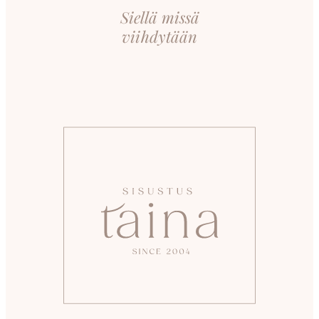
Siellä missä
viihdytään