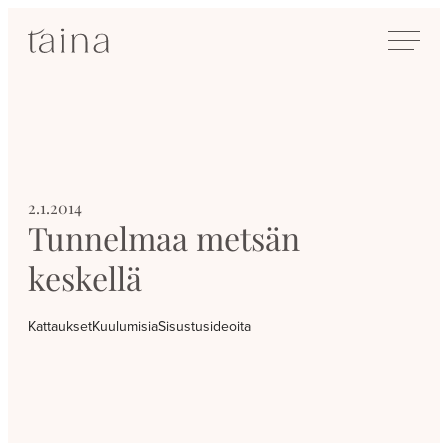
Siirry
SisustusTaina
suoraan
Kokenut
sisältöön
sisustussuunnittelija
Jyväskylässä
2.1.2014
Tunnelmaa metsän
keskellä
Kattaukset
Kuulumisia
Sisustusideoita