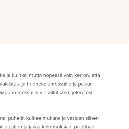
kka ja kuinka, mutta nopeasti vain kerron, että
laistus- ja huonekalumessuille ja palaan
aapurin messuilla vieraillutkaan, joten tosi
ina, puhelin kulkee mukana ja vastaan siihen
la paljon ja jakaa kokemuksiani palattuani