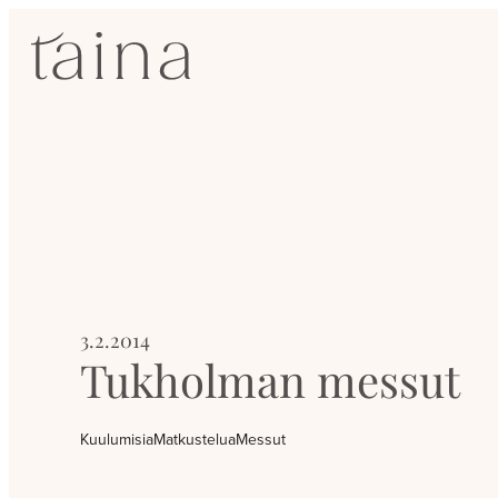
Siirry
SisustusTaina
suoraan
sisältöön
Kokenut
sisustussuunnittelija
Jyväskylässä
3.2.2014
Tukholman messut
Kuulumisia
Matkustelua
Messut