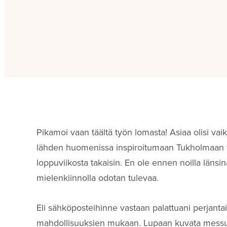
Pikamoi vaan täältä työn lomasta! Asiaa olisi vai
lähden huomenissa inspiroitumaan Tukholmaan va
loppuviikosta takaisin. En ole ennen noilla länsin
mielenkiinnolla odotan tulevaa.
Eli sähköposteihinne vastaan palattuani perjanta
mahdollisuuksien mukaan. Lupaan kuvata messuil