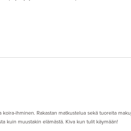
i- ja koira-ihminen. Rakastan matkustelua sekä tuoreita makuj
eista kuin muustakin elämästä. Kiva kun tulit käymään!