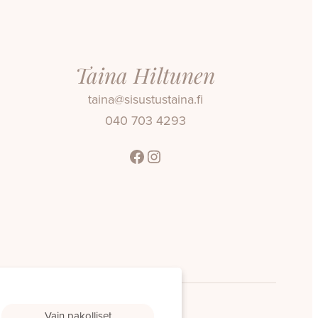
Taina Hiltunen
taina@sisustustaina.fi
040 703 4293
Facebook
Instagram
Vain pakolliset