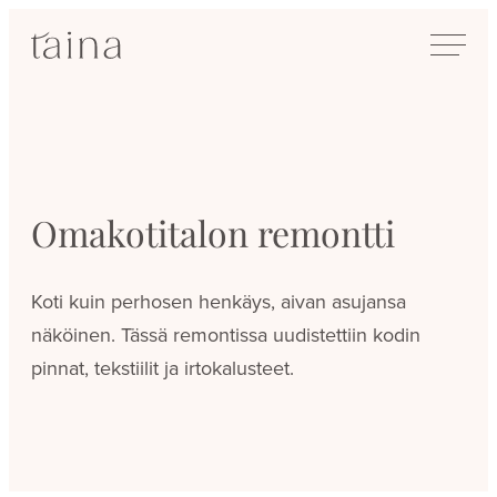
Siirry
SisustusTaina
suoraan
Kokenut
sisältöön
sisustussuunnittelija
Jyväskylässä
Omakotitalon remontti
Koti kuin perhosen henkäys, aivan asujansa
näköinen. Tässä remontissa uudistettiin kodin
pinnat, tekstiilit ja irtokalusteet.