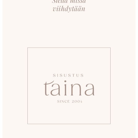
Siellä missä
viihdytään