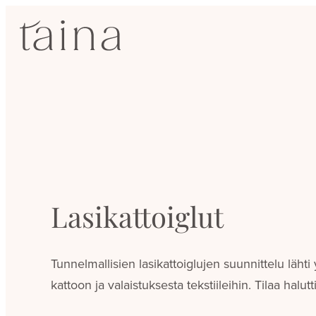
Siirry
SisustusTaina
suoraan
sisältöön
Kokenut
sisustussuunnittelija
Jyväskylässä
Lasikattoiglut
Tunnelmallisien lasikattoiglujen suunnittelu läht
kattoon ja valaistuksesta tekstiileihin. Tilaa halut