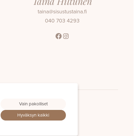
Taina Hiltunen
taina@sisustustaina.fi
040 703 4293
Facebook
Instagram
Vain pakolliset
Hyväksyn kaikki