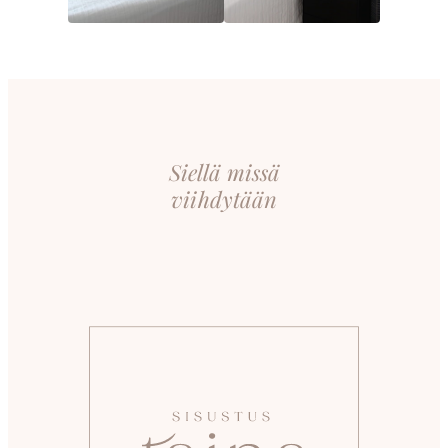
Siellä missä
viihdytään