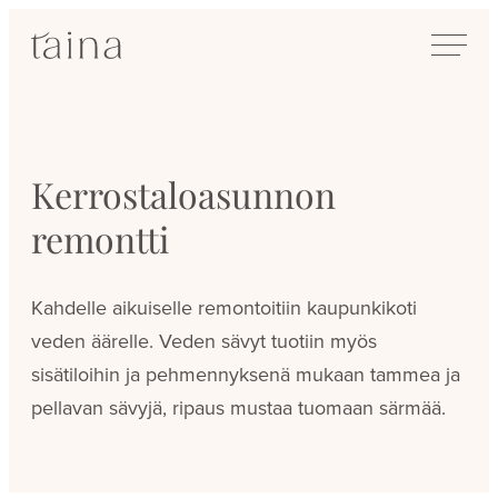
Siirry
SisustusTaina
suoraan
Kokenut
sisältöön
sisustussuunnittelija
Jyväskylässä
Kerrostaloasunnon
remontti
Kahdelle aikuiselle remontoitiin kaupunkikoti
veden äärelle. Veden sävyt tuotiin myös
sisätiloihin ja pehmennyksenä mukaan tammea ja
pellavan sävyjä, ripaus mustaa tuomaan särmää.