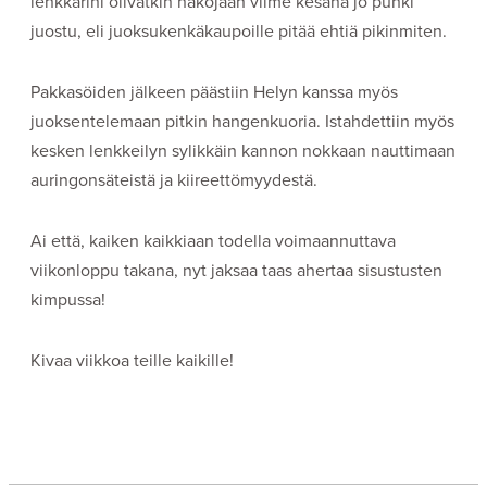
lenkkarini olivatkin näköjään viime kesänä jo puhki
juostu, eli juoksukenkäkaupoille pitää ehtiä pikinmiten.
Pakkasöiden jälkeen päästiin Helyn kanssa myös
juoksentelemaan pitkin hangenkuoria. Istahdettiin myös
kesken lenkkeilyn sylikkäin kannon nokkaan nauttimaan
auringonsäteistä ja kiireettömyydestä.
Ai että, kaiken kaikkiaan todella voimaannuttava
viikonloppu takana, nyt jaksaa taas ahertaa sisustusten
kimpussa!
Kivaa viikkoa teille kaikille!