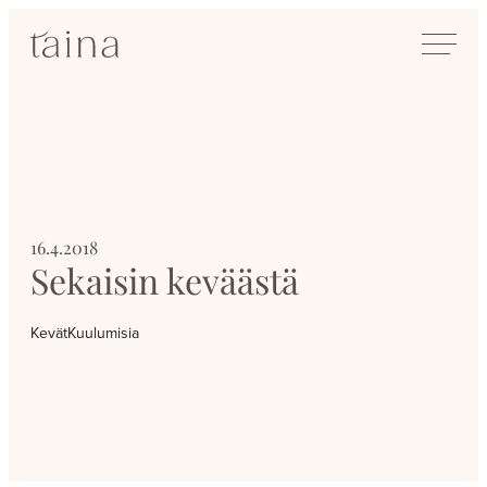
Siirry
SisustusTaina
suoraan
Kokenut
sisältöön
sisustussuunnittelija
Jyväskylässä
16.4.2018
Sekaisin keväästä
Kevät
Kuulumisia