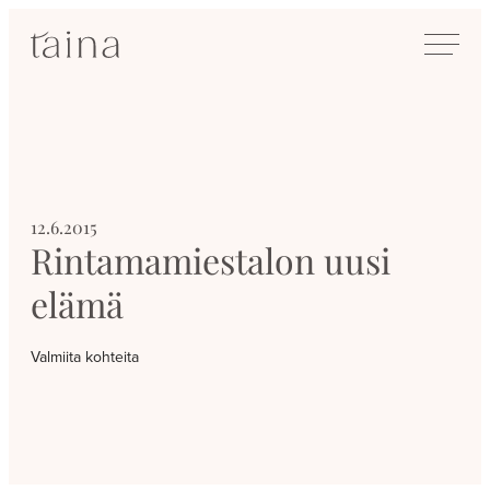
Siirry
SisustusTaina
suoraan
Kokenut
sisältöön
sisustussuunnittelija
Jyväskylässä
12.6.2015
Rintamamiestalon uusi
elämä
Valmiita kohteita