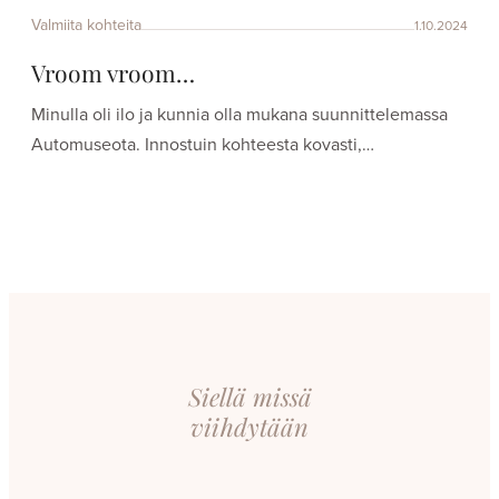
Valmiita kohteita
1.10.2024
Vroom vroom…
Minulla oli ilo ja kunnia olla mukana suunnittelemassa
Automuseota. Innostuin kohteesta kovasti,…
Siellä missä
viihdytään