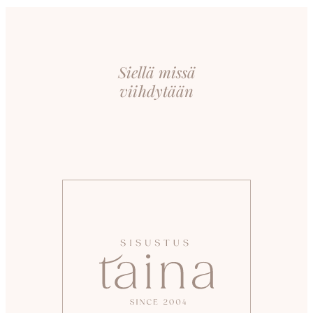
Siellä missä
viihdytään