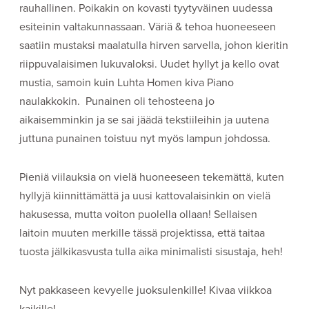
rauhallinen. Poikakin on kovasti tyytyväinen uudessa
esiteinin valtakunnassaan. Väriä & tehoa huoneeseen
saatiin mustaksi maalatulla hirven sarvella, johon kieritin
riippuvalaisimen lukuvaloksi. Uudet hyllyt ja kello ovat
mustia, samoin kuin Luhta Homen kiva Piano
naulakkokin. Punainen oli tehosteena jo
aikaisemminkin ja se sai jäädä tekstiileihin ja uutena
juttuna punainen toistuu nyt myös lampun johdossa.
Pieniä viilauksia on vielä huoneeseen tekemättä, kuten
hyllyjä kiinnittämättä ja uusi kattovalaisinkin on vielä
hakusessa, mutta voiton puolella ollaan! Sellaisen
laitoin muuten merkille tässä projektissa, että taitaa
tuosta jälkikasvusta tulla aika minimalisti sisustaja, heh!
Nyt pakkaseen kevyelle juoksulenkille! Kivaa viikkoa
kaikille!