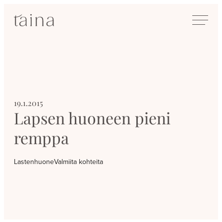
Siirry
SisustusTaina
suoraan
Kokenut
sisältöön
sisustussuunnittelija
Jyväskylässä
19.1.2015
Lapsen huoneen pieni
remppa
Lastenhuone
Valmiita kohteita