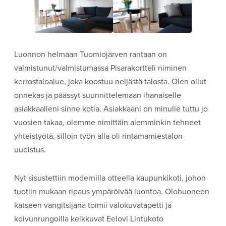
Luonnon helmaan Tuomiojärven rantaan on
valmistunut/valmistumassa Pisarakortteli niminen
kerrostaloalue, joka koostuu neljästä talosta. Olen ollut
onnekas ja päässyt suunnittelemaan ihanaiselle
asiakkaalleni sinne kotia. Asiakkaani on minulle tuttu jo
vuosien takaa, olemme nimittäin aiemminkin tehneet
yhteistyötä, silloin työn alla oli rintamamiestalon
uudistus.
Nyt sisustettiin modernilla otteella kaupunkikoti, johon
tuotiin mukaan ripaus ympäröivää luontoa. Olohuoneen
katseen vangitsijana toimii valokuvatapetti ja
koivunrungoilla keikkuvat Eelovi Lintukoto