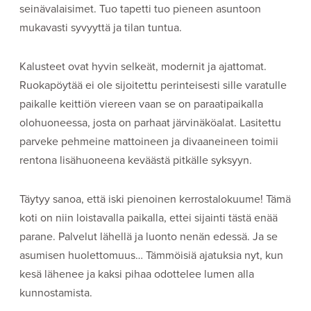
seinävalaisimet. Tuo tapetti tuo pieneen asuntoon
mukavasti syvyyttä ja tilan tuntua.
Kalusteet ovat hyvin selkeät, modernit ja ajattomat.
Ruokapöytää ei ole sijoitettu perinteisesti sille varatulle
paikalle keittiön viereen vaan se on paraatipaikalla
olohuoneessa, josta on parhaat järvinäköalat. Lasitettu
parveke pehmeine mattoineen ja divaaneineen toimii
rentona lisähuoneena keväästä pitkälle syksyyn.
Täytyy sanoa, että iski pienoinen kerrostalokuume! Tämä
koti on niin loistavalla paikalla, ettei sijainti tästä enää
parane. Palvelut lähellä ja luonto nenän edessä. Ja se
asumisen huolettomuus… Tämmöisiä ajatuksia nyt, kun
kesä lähenee ja kaksi pihaa odottelee lumen alla
kunnostamista.