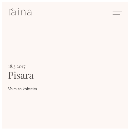
Siirry
SisustusTaina
suoraan
Kokenut
sisältöön
sisustussuunnittelija
Jyväskylässä
18.3.2017
Pisara
Valmiita kohteita