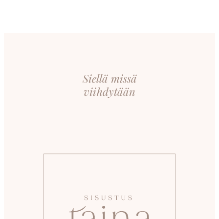
Siellä missä
viihdytään