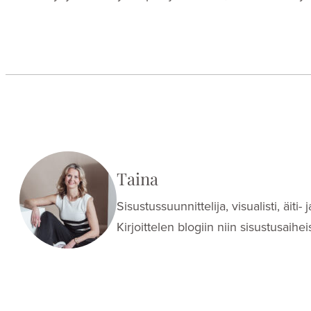
Taina
Sisustussuunnittelija, visualisti, äit
Kirjoittelen blogiin niin sisustusaih