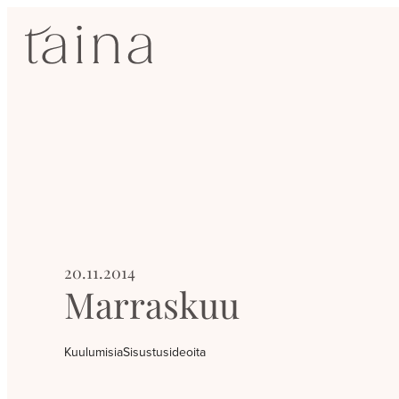
Siirry
SisustusTaina
suoraan
sisältöön
Kokenut
sisustussuunnittelija
Jyväskylässä
20.11.2014
Marraskuu
Kuulumisia
Sisustusideoita