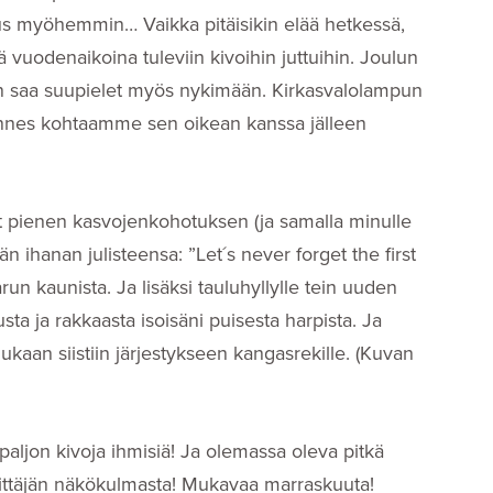
us myöhemmin… Vaikka pitäisikin elää hetkessä,
 vuodenaikoina tuleviin kivoihin juttuihin. Joulun
en saa suupielet myös nykimään. Kirkasvalolampun
kunnes kohtaamme sen oikean kanssa jälleen
 pienen kasvojenkohotuksen (ja samalla minulle
än ihanan julisteensa: ”Let´s never forget the first
run kaunista. Ja lisäksi tauluhyllylle tein uuden
usta ja rakkaasta isoisäni puisesta harpista. Ja
mukaan siistiin järjestykseen kangasrekille. (Kuvan
 paljon kivoja ihmisiä! Ja olemassa oleva pitkä
yrittäjän näkökulmasta! Mukavaa marraskuuta!