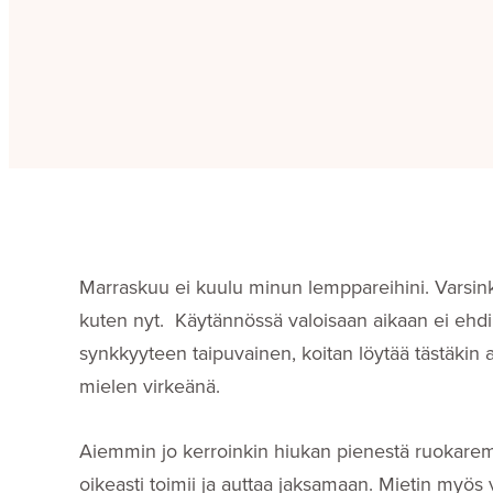
Marraskuu ei kuulu minun lemppareihini. Varsink
kuten nyt. Käytännössä valoisaan aikaan ei ehdi
synkkyyteen taipuvainen, koitan löytää tästäkin aj
mielen virkeänä.
Aiemmin jo kerroinkin hiukan pienestä ruokaremon
oikeasti toimii ja auttaa jaksamaan. Mietin myö