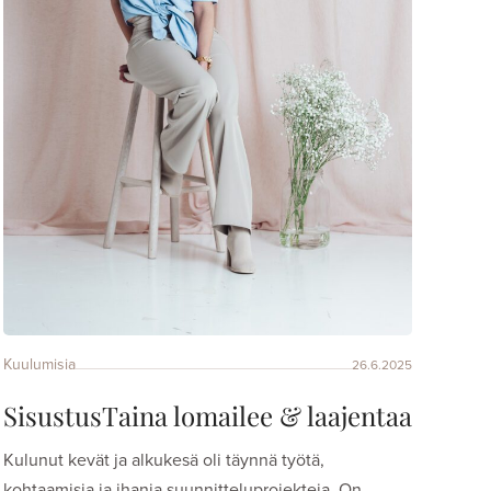
Kuulumisia
26.6.2025
SisustusTaina lomailee & laajentaa
Kulunut kevät ja alkukesä oli täynnä työtä,
kohtaamisia ja ihania suunnitteluprojekteja. On…