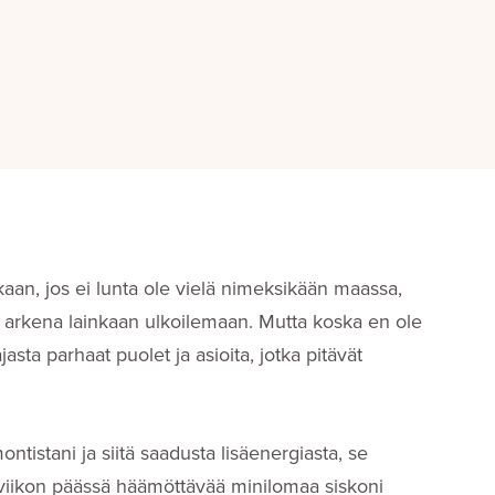
aan, jos ei lunta ole vielä nimeksikään maassa,
 arkena lainkaan ulkoilemaan. Mutta koska en ole
asta parhaat puolet ja asioita, jotka pitävät
tistani ja siitä saadusta lisäenergiasta, se
s viikon päässä häämöttävää minilomaa siskoni