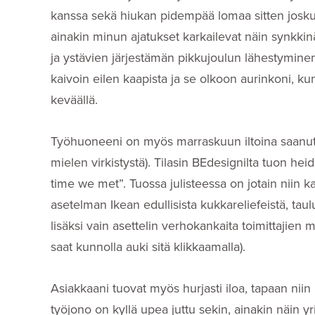
kanssa sekä hiukan pidempää lomaa sitten josk
ainakin minun ajatukset karkailevat näin synkkinä
ja ystävien järjestämän pikkujoulun lähestymin
kaivoin eilen kaapista ja se olkoon aurinkoni, 
keväällä.
Työhuoneeni on myös marraskuun iltoina saanut
mielen virkistystä). Tilasin BEdesignilta tuon heid
time we met”. Tuossa julisteessa on jotain niin ka
asetelman Ikean edullisista kukkareliefeistä, taul
lisäksi vain asettelin verhokankaita toimittajien 
saat kunnolla auki sitä klikkaamalla).
Asiakkaani tuovat myös hurjasti iloa, tapaan niin
työjono on kyllä upea juttu sekin, ainakin näin 