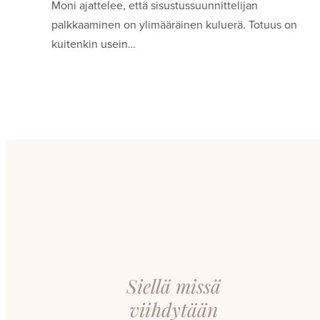
Moni ajattelee, että sisustussuunnittelijan
palkkaaminen on ylimääräinen kuluerä. Totuus on
kuitenkin usein…
Siellä missä
viihdytään