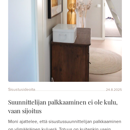
Sisustusideoita
24.8.2025
Suunnittelijan palkkaaminen ei ole kulu,
vaan sijoitus
Moni ajattelee, että sisustussuunnittelijan palkkaaminen
on ylimääräinen kuluerä. Totuus on kuitenkin usein…