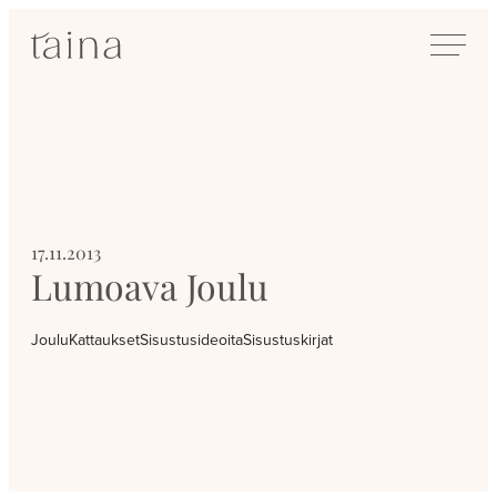
Siirry
SisustusTaina
suoraan
Kokenut
sisältöön
sisustussuunnittelija
Jyväskylässä
17.11.2013
Lumoava Joulu
Joulu
Kattaukset
Sisustusideoita
Sisustuskirjat