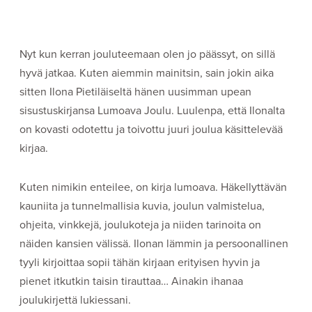
Nyt kun kerran jouluteemaan olen jo päässyt, on sillä
hyvä jatkaa. Kuten aiemmin mainitsin, sain jokin aika
sitten Ilona Pietiläiseltä hänen uusimman upean
sisustuskirjansa Lumoava Joulu. Luulenpa, että Ilonalta
on kovasti odotettu ja toivottu juuri joulua käsittelevää
kirjaa.
Kuten nimikin enteilee, on kirja lumoava. Häkellyttävän
kauniita ja tunnelmallisia kuvia, joulun valmistelua,
ohjeita, vinkkejä, joulukoteja ja niiden tarinoita on
näiden kansien välissä. Ilonan lämmin ja persoonallinen
tyyli kirjoittaa sopii tähän kirjaan erityisen hyvin ja
pienet itkutkin taisin tirauttaa… Ainakin ihanaa
joulukirjettä lukiessani.