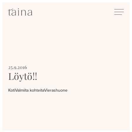
Siirry
SisustusTaina
suoraan
Kokenut
sisältöön
sisustussuunnittelija
Jyväskylässä
25.9.2016
Löytö!!
Koti
Valmiita kohteita
Vierashuone