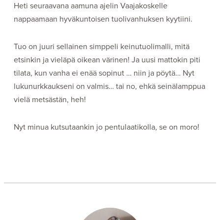
Heti seuraavana aamuna ajelin Vaajakoskelle
nappaamaan hyväkuntoisen tuolivanhuksen kyytiini.
Tuo on juuri sellainen simppeli keinutuolimalli, mitä
etsinkin ja vieläpä oikean värinen! Ja uusi mattokin piti
tilata, kun vanha ei enää sopinut … niin ja pöytä… Nyt
lukunurkkaukseni on valmis… tai no, ehkä seinälamppua
vielä metsästän, heh!
Nyt minua kutsutaankin jo pentulaatikolla, se on moro!