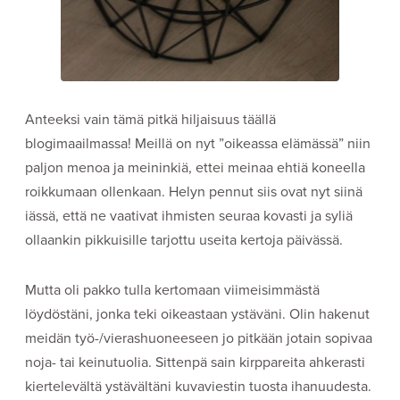
Anteeksi vain tämä pitkä hiljaisuus täällä
blogimaailmassa! Meillä on nyt ”oikeassa elämässä” niin
paljon menoa ja meininkiä, ettei meinaa ehtiä koneella
roikkumaan ollenkaan. Helyn pennut siis ovat nyt siinä
iässä, että ne vaativat ihmisten seuraa kovasti ja syliä
ollaankin pikkuisille tarjottu useita kertoja päivässä.
Mutta oli pakko tulla kertomaan viimeisimmästä
löydöstäni, jonka teki oikeastaan ystäväni. Olin hakenut
meidän työ-/vierashuoneeseen jo pitkään jotain sopivaa
noja- tai keinutuolia. Sittenpä sain kirppareita ahkerasti
kiertelevältä ystävältäni kuvaviestin tuosta ihanuudesta.