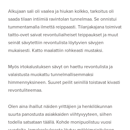
Alkujaan sali oli vaalea ja hiukan kolkko, tarkoitus oli
saada tilaan intiimiä ravintolan tunnelmaa. Se onnistui
tummentamalla ilmettä reippaasti. Tilanjakajana toimivat
taitto-ovet saivat revontuliaiheiset teippaukset ja muut
seinät sävytettiin revontulista löytyvien sävyjen
mukaisesti. Katto maalattiin rohkeasti mustaksi.
Myös irtokalustuksen sävyt on haettu revontulista ja
valaistusta muokattu tunnelmallisemmaksi
himmennyksineen. Suuret peilit seinillä toistavat kivasti
revontuliteemaa.
Olen aina ihaillut näiden yrittäjien ja henkilökunnan
suurta panostusta asiakkaiden viihtyvyyteen, siihen
todella satsataan täällä. Kohde monipuolistuu vuosi
vuodelta, lomakeskuksesta löytyy mökkimajoituksen