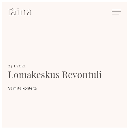
Siirry
SisustusTaina
suoraan
Kokenut
sisältöön
sisustussuunnittelija
Jyväskylässä
25.1.2021
Lomakeskus Revontuli
Valmiita kohteita