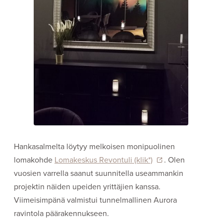
Hankasalmelta löytyy melkoisen monipuolinen
lomakohde
Lomakeskus Revontuli (klik*)
. Olen
vuosien varrella saanut suunnitella useammankin
projektin näiden upeiden yrittäjien kanssa.
Viimeisimpänä valmistui tunnelmallinen Aurora
ravintola päärakennukseen.