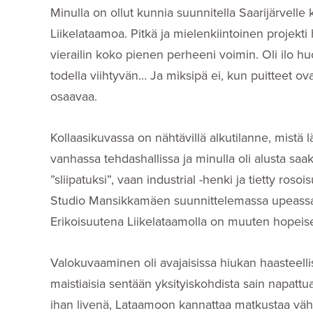
Minulla on ollut kunnia suunnitella Saarijärvell
Liikelataamoa. Pitkä ja mielenkiintoinen projekti h
vierailin koko pienen perheeni voimin. Oli ilo hu
todella viihtyvän… Ja miksipä ei, kun puitteet 
osaavaa.
Kollaasikuvassa on nähtävillä alkutilanne, mistä 
vanhassa tehdashallissa ja minulla oli alusta saa
”sliipatuksi”, vaan industrial -henki ja tietty roso
Studio Mansikkamäen suunnittelemassa upeassa
Erikoisuutena Liikelataamolla on muuten hopeise
Valokuvaaminen oli avajaisissa hiukan haasteelli
maistiaisia sentään yksityiskohdista sain napatt
ihan livenä, Lataamoon kannattaa matkustaa vä