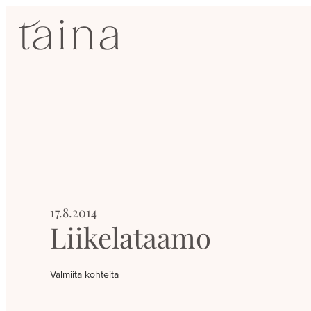
Siirry
SisustusTaina
suoraan
sisältöön
Kokenut
sisustussuunnittelija
Jyväskylässä
17.8.2014
Liikelataamo
Valmiita kohteita