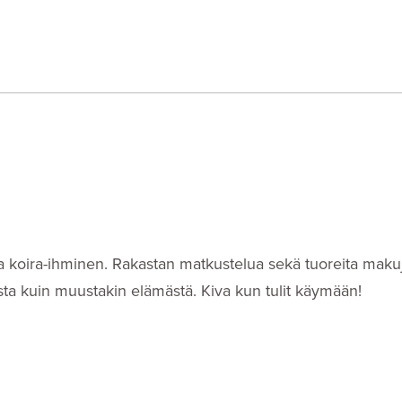
i- ja koira-ihminen. Rakastan matkustelua sekä tuoreita makuj
eista kuin muustakin elämästä. Kiva kun tulit käymään!