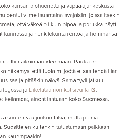
e koko kansan olohuonetta ja vapaa-ajankeskusta
uipentui viime lauantaina avajaisiin, joissa itsekin
omata, että väkeä oli kuin pipoa ja porukka näytti
ovat kunnossa ja henkilökunta rentoa ja hommansa
lähdettiin aikoinaan ideoimaan. Paikka on
kka näkemys, että tuota miljöötä ei saa tehdä liian
isuus saa ja pitääkin näkyä. Sama tyyli jatkuu
 logossa ja
Liikelataamon kotisivuilla
.
t keilaradat, ainoat laatuaan koko Suomessa.
sta suuren väkijoukon takia, mutta pieniä
ua. Suosittelen kuitenkin tutustumaan paikkaan
hän kauempaakin!