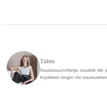
Taina
Sisustussuunnittelija, visualisti, äit
Kirjoittelen blogiin niin sisustusaih