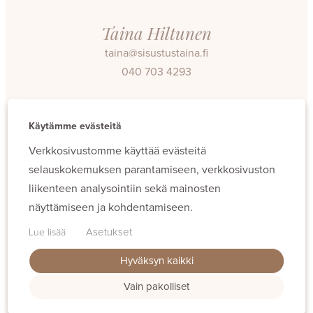
Taina Hiltunen
taina@sisustustaina.fi
040 703 4293
Facebook
Instagram
Käytämme evästeitä
Verkkosivustomme käyttää evästeitä
selauskokemuksen parantamiseen, verkkosivuston
liikenteen analysointiin sekä mainosten
näyttämiseen ja kohdentamiseen.
Evästeet
Asetukset
Lue lisää
Hyväksyn kaikki
Vain pakolliset