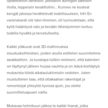
liplatteleviin laineisiin, polttaviin auringon säteisiin
iholla, leppeisiin kesäiltoihin… Kunnes ne kosteat
kengät jaloissa herättelevät todellisuuteen, hih! En
varsinaisesti ole talvi-ihminen, eli tunnustetaan, että
kyllä lisääntyvä valo ja kevään lähestyminen tuntuu
todella hyvältä ja tervetulleelta.
Kaikki yläkuvat ovat 3D-mallinnuksia
sisustuskohteistani, joiden avulla esittelen suunnitelmia
asiakkailleni. Ja tuostapa tulikin mieleeni, että kalenteri
on täyttynyt jälleen hurjaa vauhtia ja on ikävä kieltäytyä
mukavista töistä aikataulukiireisiin vedoten. Joten
muistuttelen taas, että ottakaahan rakentajat ja
remontoijat yhteyttä hyvissä ajoin, jos olette
suunnitteluapuani vailla.
Mukavaa helmikuun jatkoa te kaikki ihanat, jotka