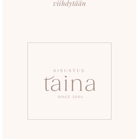
viihdytään