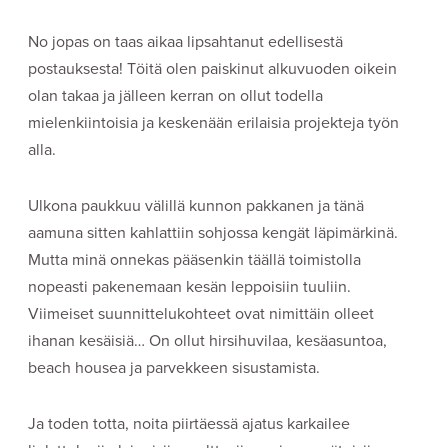
No jopas on taas aikaa lipsahtanut edellisestä
postauksesta! Töitä olen paiskinut alkuvuoden oikein
olan takaa ja jälleen kerran on ollut todella
mielenkiintoisia ja keskenään erilaisia projekteja työn
alla.
Ulkona paukkuu välillä kunnon pakkanen ja tänä
aamuna sitten kahlattiin sohjossa kengät läpimärkinä.
Mutta minä onnekas pääsenkin täällä toimistolla
nopeasti pakenemaan kesän leppoisiin tuuliin.
Viimeiset suunnittelukohteet ovat nimittäin olleet
ihanan kesäisiä… On ollut hirsihuvilaa, kesäasuntoa,
beach housea ja parvekkeen sisustamista.
Ja toden totta, noita piirtäessä ajatus karkailee