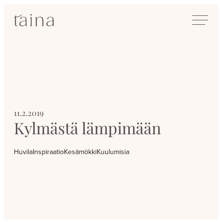
Siirry
SisustusTaina
suoraan
Kokenut
sisältöön
sisustussuunnittelija
Jyväskylässä
11.2.2019
Kylmästä lämpimään
Huvila
Inspiraatio
Kesämökki
Kuulumisia