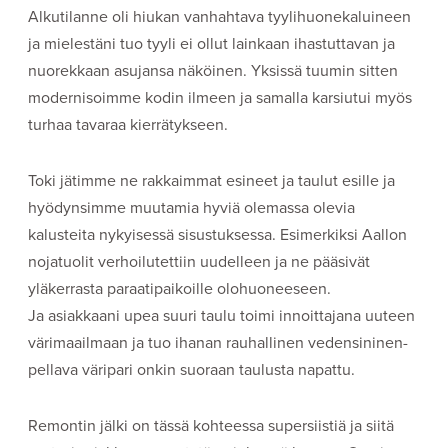
Alkutilanne oli hiukan vanhahtava tyylihuonekaluineen
ja mielestäni tuo tyyli ei ollut lainkaan ihastuttavan ja
nuorekkaan asujansa näköinen. Yksissä tuumin sitten
modernisoimme kodin ilmeen ja samalla karsiutui myös
turhaa tavaraa kierrätykseen.
Toki jätimme ne rakkaimmat esineet ja taulut esille ja
hyödynsimme muutamia hyviä olemassa olevia
kalusteita nykyisessä sisustuksessa. Esimerkiksi Aallon
nojatuolit verhoilutettiin uudelleen ja ne pääsivät
yläkerrasta paraatipaikoille olohuoneeseen.
Ja asiakkaani upea suuri taulu toimi innoittajana uuteen
värimaailmaan ja tuo ihanan rauhallinen vedensininen-
pellava väripari onkin suoraan taulusta napattu.
Remontin jälki on tässä kohteessa supersiistiä ja siitä