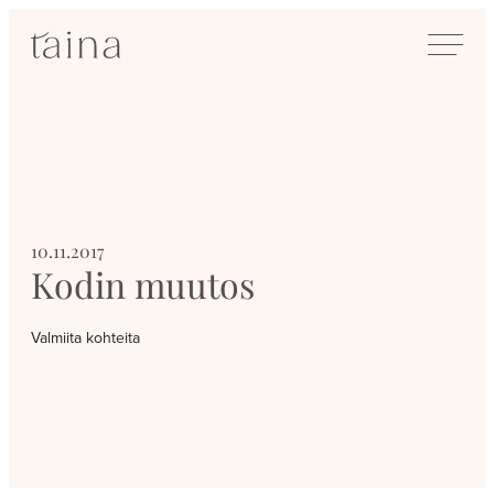
Siirry
SisustusTaina
suoraan
Kokenut
sisältöön
sisustussuunnittelija
Jyväskylässä
10.11.2017
Kodin muutos
Valmiita kohteita