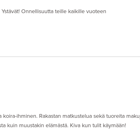
Ystävät! Onnellisuutta teille kaikille vuoteen
i- ja koira-ihminen. Rakastan matkustelua sekä tuoreita makuj
eista kuin muustakin elämästä. Kiva kun tulit käymään!