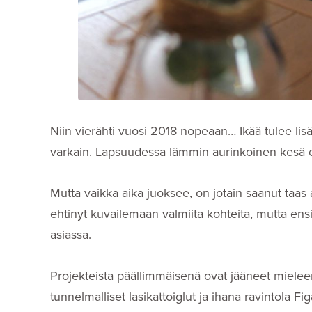
Niin vierähti vuosi 2018 nopeaan… Ikää tulee lisää
varkain. Lapsuudessa lämmin aurinkoinen kesä e
Mutta vaikka aika juoksee, on jotain saanut taas
ehtinyt kuvailemaan valmiita kohteita, mutta ens
asiassa.
Projekteista päällimmäisenä ovat jääneet mieleen
tunnelmalliset lasikattoiglut ja ihana ravintola F