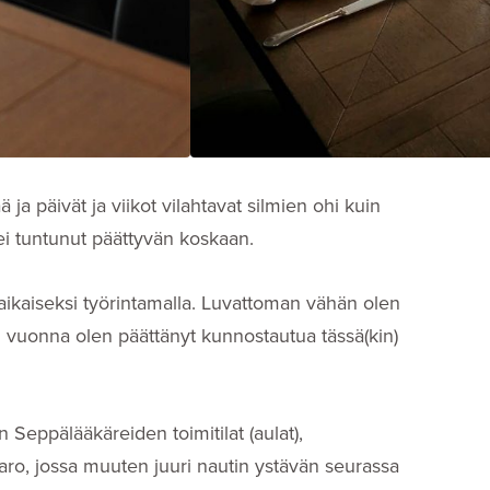
 ja päivät ja viikot vilahtavat silmien ohi kuin
i tuntunut päättyvän koskaan.
 aikaiseksi työrintamalla. Luvattoman vähän olen
i vuonna olen päättänyt kunnostautua tässä(kin)
 Seppälääkäreiden toimitilat (aulat),
igaro, jossa muuten juuri nautin ystävän seurassa