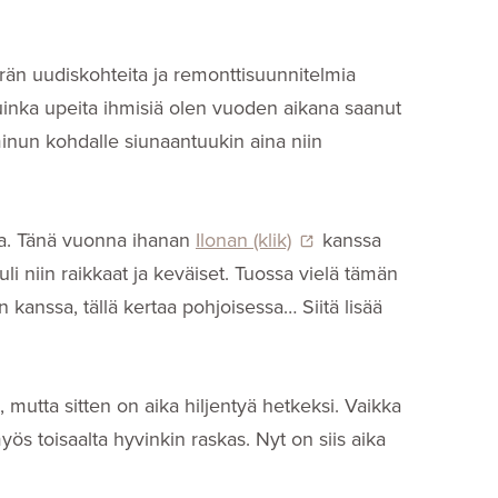
ärän uudiskohteita ja remonttisuunnitelmia
uinka upeita ihmisiä olen vuoden aikana saanut
inun kohdalle siunaantuukin aina niin
na. Tänä vuonna ihanan
Ilonan (klik)
kanssa
uli niin raikkaat ja keväiset. Tuossa vielä tämän
 kanssa, tällä kertaa pohjoisessa… Siitä lisää
, mutta sitten on aika hiljentyä hetkeksi. Vaikka
myös toisaalta hyvinkin raskas. Nyt on siis aika