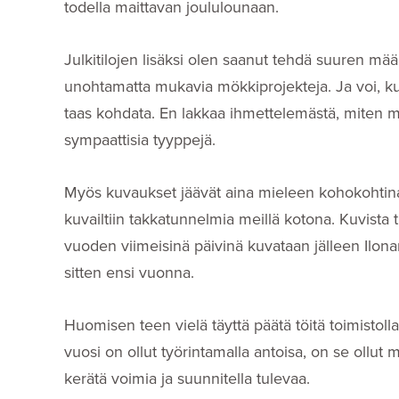
todella maittavan joululounaan.
Julkitilojen lisäksi olen saanut tehdä suuren mä
unohtamatta mukavia mökkiprojekteja. Ja voi, k
taas kohdata. En lakkaa ihmettelemästä, miten m
sympaattisia tyyppejä.
Myös kuvaukset jäävät aina mieleen kohokohti
kuvailtiin takkatunnelmia meillä kotona. Kuvista t
vuoden viimeisinä päivinä kuvataan jälleen Ilonan
sitten ensi vuonna.
Huomisen teen vielä täyttä päätä töitä toimistolla
vuosi on ollut työrintamalla antoisa, on se ollut 
kerätä voimia ja suunnitella tulevaa.