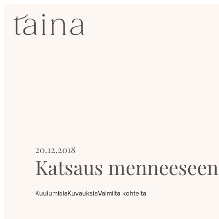
Siirry
SisustusTaina
suoraan
sisältöön
Kokenut
sisustussuunnittelija
Jyväskylässä
20.12.2018
Katsaus menneeseen
Kuulumisia
Kuvauksia
Valmiita kohteita