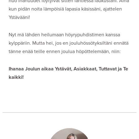
nuo ihanuudet löytyivät sitten lähtiessä laukustani. Aina
kun pidän noita lämpöisiä lapasia käsissäni, ajattelen
Ystävääni!
Nyt mä lähden heilumaan höyrypuhdistimen kanssa
kylppäriin. Mutta hei, jos en jouluhössötyksiltäni ennätä
tänne enää teille ennen joulua höpöttelemään, niin:
Ihanaa Joulun aikaa Ystävät, Asiakkaat, Tuttavat ja Te
kaikki!