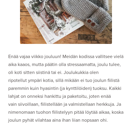
Enää vajaa viikko jouluun! Meidän kodissa vallitsee vielä
aika kaaos, mutta päätin olla stressaamatta, joulu tulee,
oli koti sitten siistinä tai ei. Joulukukkia olen
ripotellut ympäri kotia, sillä mikään ei tuo joulun fiilistä
paremmin kuin hyasintin (ja kynttilöiden) tuoksu. Kaikki
lahjat on onneksi hankittu ja paketoitu, joten enää
vain siivoillaan, fiilistellään ja valmistellaan herkkuja. Ja
nimenomaan tuohon fiilistelyyn pitää löytää aikaa, koska
joulun pyhät vilahtaa aina ihan liian nopsaan ohi.