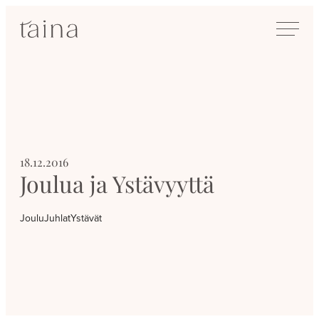
Siirry
SisustusTaina
suoraan
Kokenut
sisältöön
sisustussuunnittelija
Jyväskylässä
18.12.2016
Joulua ja Ystävyyttä
Joulu
Juhlat
Ystävät