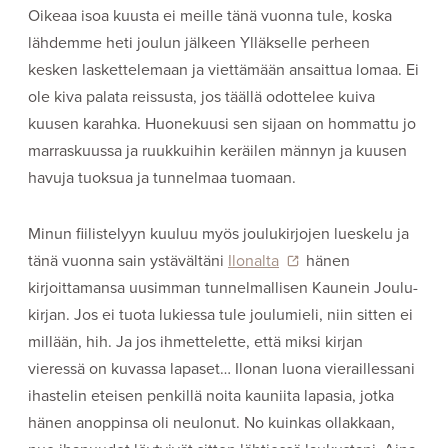
Oikeaa isoa kuusta ei meille tänä vuonna tule, koska
lähdemme heti joulun jälkeen Ylläkselle perheen
kesken laskettelemaan ja viettämään ansaittua lomaa. Ei
ole kiva palata reissusta, jos täällä odottelee kuiva
kuusen karahka. Huonekuusi sen sijaan on hommattu jo
marraskuussa ja ruukkuihin keräilen männyn ja kuusen
havuja tuoksua ja tunnelmaa tuomaan.
Minun fiilistelyyn kuuluu myös joulukirjojen lueskelu ja
tänä vuonna sain ystävältäni
Ilonalta
hänen
kirjoittamansa uusimman tunnelmallisen Kaunein Joulu-
kirjan. Jos ei tuota lukiessa tule joulumieli, niin sitten ei
millään, hih. Ja jos ihmettelette, että miksi kirjan
vieressä on kuvassa lapaset… Ilonan luona vieraillessani
ihastelin eteisen penkillä noita kauniita lapasia, jotka
hänen anoppinsa oli neulonut. No kuinkas ollakkaan,