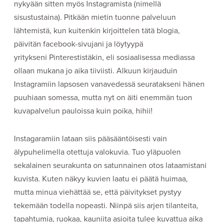
nykyään sitten myös Instagramista (nimellä
sisustustaina). Pitkään mietin tuonne palveluun
lähtemistä, kun kuitenkin kirjoittelen tätä blogia,
päivitän facebook-sivujani ja löytyypä
yritykseni Pinterestistäkin, eli sosiaalisessa mediassa
ollaan mukana jo aika tiiviisti. Alkuun kirjauduin
Instagramiin lapsosen vanavedessä seuratakseni hänen
puuhiaan somessa, mutta nyt on äiti enemmän tuon
kuvapalvelun pauloissa kuin poika, hihii!
Instagaramiin lataan siis pääsääntöisesti vain
älypuhelimella otettuja valokuvia. Tuo yläpuolen
sekalainen seurakunta on satunnainen otos lataamistani
kuvista. Kuten näkyy kuvien laatu ei päätä huimaa,
mutta minua viehättää se, että päivitykset pystyy
tekemään todella nopeasti. Niinpä siis arjen tilanteita,
tapahtumia, ruokaa, kauniita asioita tulee kuvattua aika