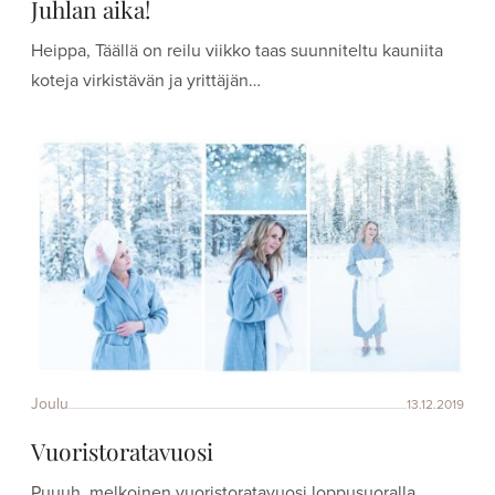
Juhlan aika!
Heippa, Täällä on reilu viikko taas suunniteltu kauniita
koteja virkistävän ja yrittäjän…
Joulu
13.12.2019
Vuoristoratavuosi
Puuuh, melkoinen vuoristoratavuosi loppusuoralla.