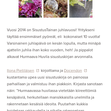
Vuosi 2014 on SisustusTainan juhlavuosi! Yritykseni
täyttää ensimmäiset pyöreät, eli kokonaiset 10 vuotta!
Varsinainen juhlapäivä on kesän lopulla, mutta minäpä
ajattelin juhlia ihan koko vuoden, heh! Ja pippalot
alkavat Hurmaava Huvila sisustuskirjan arvonnalla.
Ilona Pietiläisen
kirjoittama ja
Docendon
kustantama upea uusi sisustuskirja on painossa
parhaillaan ja valmistuu ihan piakkoin. Kirjasta sanotaan
näin: ”Hurmaavassa huvilassa vietetään kiireettömiä
kesäpäiviä, herkutellaan mansikkaisilla unelmilla ja
rakennetaan kesäisiä ideoita. Puutarhan kukkia
hoidetaan rakkaudella ja pihalle rakennetaan