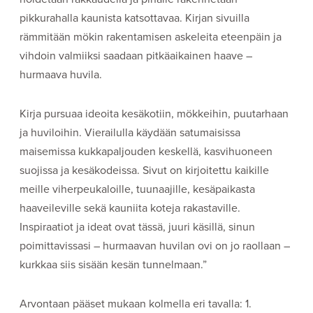
pikkurahalla kaunista katsottavaa. Kirjan sivuilla
rämmitään mökin rakentamisen askeleita eteenpäin ja
vihdoin valmiiksi saadaan pitkäaikainen haave –
hurmaava huvila.
Kirja pursuaa ideoita kesäkotiin, mökkeihin, puutarhaan
ja huviloihin. Vierailulla käydään satumaisissa
maisemissa kukkapaljouden keskellä, kasvihuoneen
suojissa ja kesäkodeissa. Sivut on kirjoitettu kaikille
meille viherpeukaloille, tuunaajille, kesäpaikasta
haaveileville sekä kauniita koteja rakastaville.
Inspiraatiot ja ideat ovat tässä, juuri käsillä, sinun
poimittavissasi – hurmaavan huvilan ovi on jo raollaan –
kurkkaa siis sisään kesän tunnelmaan.”
Arvontaan pääset mukaan kolmella eri tavalla: 1.