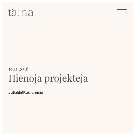
Siirry
SisustusTaina
suoraan
Kokenut
sisältöön
sisustussuunnittelija
Jyväskylässä
18.11.2016
Hienoja projekteja
Julkitilat
Kuulumisia