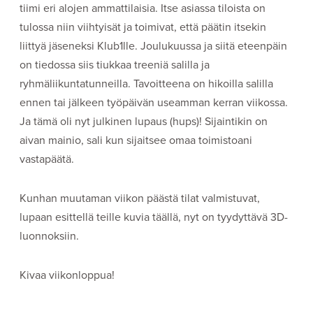
tiimi eri alojen ammattilaisia. Itse asiassa tiloista on
tulossa niin viihtyisät ja toimivat, että päätin itsekin
liittyä jäseneksi Klub1lle. Joulukuussa ja siitä eteenpäin
on tiedossa siis tiukkaa treeniä salilla ja
ryhmäliikuntatunneilla. Tavoitteena on hikoilla salilla
ennen tai jälkeen työpäivän useamman kerran viikossa.
Ja tämä oli nyt julkinen lupaus (hups)! Sijaintikin on
aivan mainio, sali kun sijaitsee omaa toimistoani
vastapäätä.
Kunhan muutaman viikon päästä tilat valmistuvat,
lupaan esittellä teille kuvia täällä, nyt on tyydyttävä 3D-
luonnoksiin.
Kivaa viikonloppua!