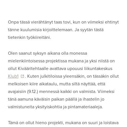
Onpa tässä vierähtänyt taas tovi, kun on viimeksi ehtinyt
tänne kuulumisia kirjoittelemaan. Ja syytän tästä
tietenkin työkiireitäni.
Olen saanut syksyn aikana olla monessa
mielenkiintoisessa projektissa mukana ja yksi niistä on
ollut Kivääritehtaalle avattava upouusi liikuntakeskus
Klub1
. Kuten julkitiloissa yleensäkin, on tässäkin ollut
melkoisen kiire aikataulu, mutta siltä näyttää, että
avajaisiin (9.12.) mennessä kaikki on valmista. Viimeksi
tänä aamuna käväisin paikan päällä ja ihastelin jo
valmistuneita yksityiskohtia ja pintamateriaaleja.
Tämä on ollut hieno projekti, mukana on suuri ja loistava