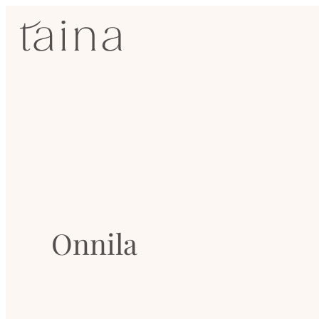
Siirry
SisustusTaina
suoraan
sisältöön
Kokenut
sisustussuunnittelija
Jyväskylässä
Onnila