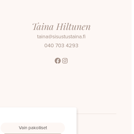
Taina Hiltunen
taina@sisustustaina.fi
040 703 4293
Facebook
Instagram
Vain pakolliset