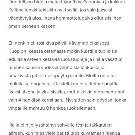
kirjoitellaan blogia maha täynnä hyvää ruokaa ja kakkua.
Kylläpä lenkki tekisikin nyt hyvää, jos vain jaksaisi
vääntäytyä ulos. Ihana hemmottelupäivä ollut siis ihan
oman perheen kesken.
Eilinenkin oli tosi kiva päivä! Kävimme pikaisesti
Kuopion Ikeassa ostamassa mökin kuistille tuollaisia
edullisia sateen kestäviä ruokatuoleja ja illalla väsättiin
miehen kanssa yhdessä vanhoista lankuista ja
pihakivistä pitkä ruokapöytä patiolle. Meillä on ollut
mökillä se ongelma, että siellä on ollut kolme pöytää
(kaksi ulkona ja yksi sisällä), mutta kaikkiin on mahtunut
vain 4 henkilöä kerrallaan. Nyt sitten sain pöydän, jonka
ympärille mahtuu 8 henkeä ruokailemaan.
Illalla olin jo lysähtänyt sohvalle tv:n ja takkatulen
ääreen, kun mies vielä patisti ulos kuvaamaan hienoa