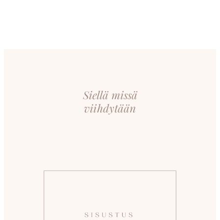
Siellä missä
viihdytään