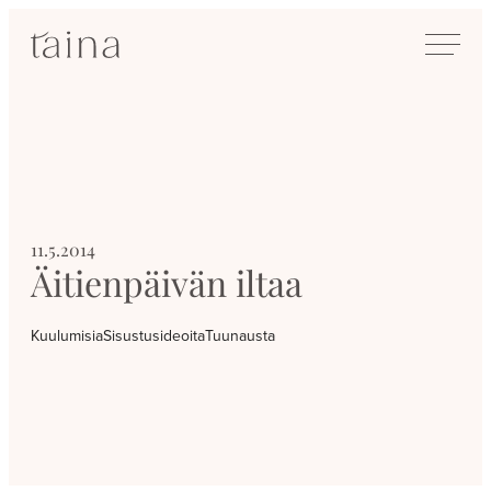
Siirry
SisustusTaina
suoraan
Kokenut
sisältöön
sisustussuunnittelija
Jyväskylässä
11.5.2014
Äitienpäivän iltaa
Kuulumisia
Sisustusideoita
Tuunausta