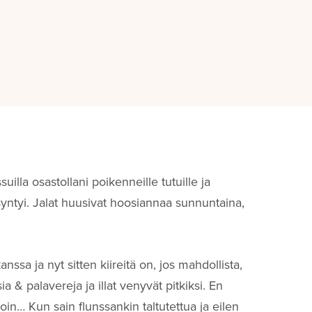
illa osastollani poikenneille tutuille ja
a syntyi. Jalat huusivat hoosiannaa sunnuntaina,
nssa ja nyt sitten kiireitä on, jos mahdollista,
 & palavereja ja illat venyvät pitkiksi. En
in… Kun sain flunssankin taltutettua ja eilen