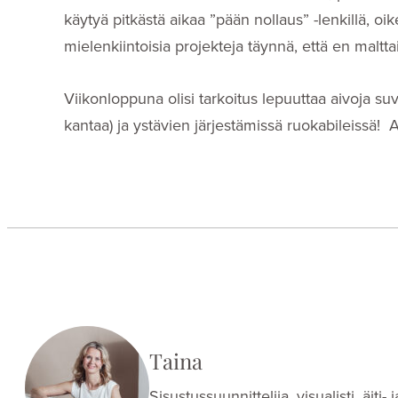
käytyä pitkästä aikaa ”pään nollaus” -lenkillä, o
mielenkiintoisia projekteja täynnä, että en maltta
Viikonloppuna olisi tarkoitus lepuuttaa aivoja suvu
kantaa) ja ystävien järjestämissä ruokabileissä! 
Taina
Sisustussuunnittelija, visualisti, äit