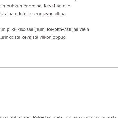
ikein puhkun energiaa. Kevät on niin
isi aina odotella seuraavan alkua.
n pilkkikisoissa (huih! toivottavasti jää vielä
Aurinkoista keväistä viikonloppua!
i- ja koira-ihminen. Rakastan matkustelua sekä tuoreita makuj