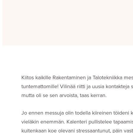
Kiitos kaikille Rakentaminen ja Talotekniikka messu
tuntemattomille! Vilinää riitti ja uusia kontaktej
mutta oli se sen arvoista, taas kerran.
Jo ennen messuja olin todella kiireinen töideni ka
vieläkin enemmän. Kalenteri pullistelee tapaamisia
kuitenkaan koe olevani stressaantunut, päin vasto