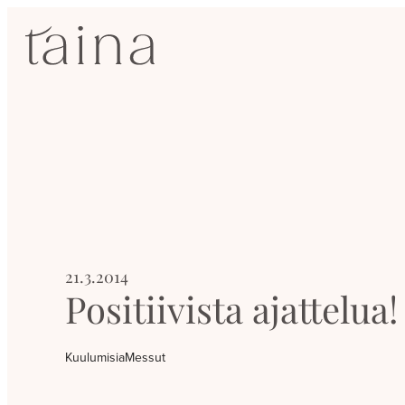
Siirry
SisustusTaina
suoraan
sisältöön
Kokenut
sisustussuunnittelija
Jyväskylässä
21.3.2014
Positiivista ajattelua!
Kuulumisia
Messut