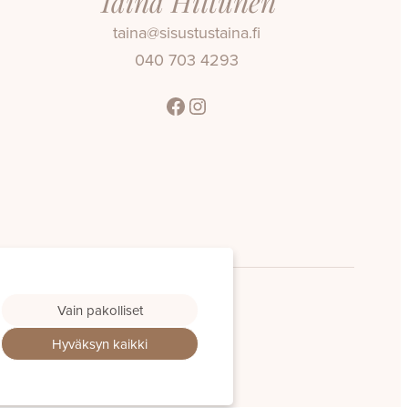
Taina Hiltunen
taina@sisustustaina.fi
040 703 4293
Facebook
Instagram
Vain pakolliset
Hyväksyn kaikki